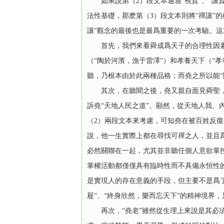
如果說第（2）段文本通過“視賢”、“讓賢
法性基礎，那麽第（3）段文本則將“禪讓”
讓”觀念的最後也是最爲重要的一次考驗。
首先，我們來看舜成爲天子的合理性因素。
（“陶於河濱，漁于雷澤”）和孝養天下（“
聽，乃根本由於此兩種品格；而堯之所以能
其次，在聽聞之後，堯又親自面見舜聖，與
訴堯“天地人民之道”。顯然，從天地人我、
（2）兩段文本來考慮，可知堯在被百姓反復
說，他一生實際上都在尋找可禪之人，並且
必然關聯在一起，尤其並非聽任個人意欲掌
掌權活動都僅僅具有臨時性而不具備永恒性
是實現人的存在意義的手段，但主要不是爲了
屣”、“終身欣然，樂而忘天下”的精神境界
再次，“堯老”雖然從生理上來說是其必須