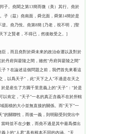
子。堯聞之第13簡而微（美）其行。堯於
。子（茲）堯南面，舜北面，舜第14簡於是
。堯乃悅。堯第8簡 [乃老，視不明，]聖
天下之賢者，不得已，然後敢受之。]
臣，而且堯對於舜未來的政治命運以及對於
於丹府與藋陵之間，雖然“丹府與藋陵之間”
天子？在論述這個問題之前，我們首先來看這
，以爲天子”，此“天下之人”不過是在天之
於是産生了方圓千里意義上的“天子”：“於是
可以肯定，“天子”一名的真正含義不在於所轄
疆域面積的大小並無直接的關係。而“天下”一
天”的關聯性，而後一義，則明顯受到突出中
，當時並不在少數，而堯不過是其中最爲傑出
意義上的“人君”具有根本不同的內涵。“天