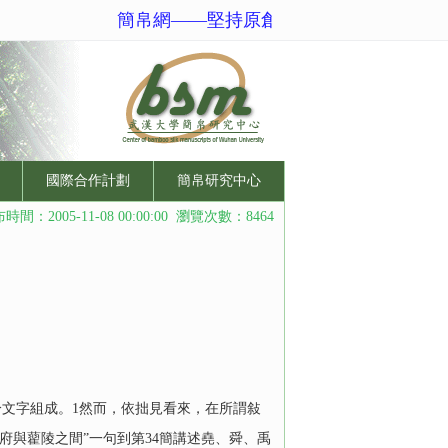
簡帛網——堅持原創性、規範化、國際化的
國際合作計劃
簡帛研究中心
時間：2005-11-08 00:00:00 瀏覽次數：8464
文字組成。1然而，依拙見看來，在所謂敍
丹府與藋陵之間”一句到第34簡講述堯、舜、禹