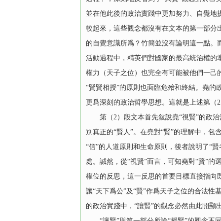
並在他此後的政治實踐中更加努力、自覺地
較起來，這些觀念都沒有在文本的第一部分
的自覺意識所爲？竹簡並沒有論明這一點。
活動過程中，精英們對國家的最高統治權的
權力（天子之位）也完全有可能被他們一己
“賢賢相授”的原則也面臨危殆和終結。堯的
更爲深刻的政治哲學思想。這就是上述第（2
第（2）段文本首先敍說堯“視賢”的政治活
別真正的“賢人”。在堯對“賢”的理解中，
“信”的人道原則和生命原則，後者說明了“
處。誠然，從“視賢”而言，可知堯對“賢”的
權位的反思，這一反思的首要目標直接指向既
讓“天下爲公”及“賢”作爲天子之位的合法
的政治實踐中，“讓賢”的觀念必然由此開顯
“讓賢”與第一部分所論“授賢”的觀念不同