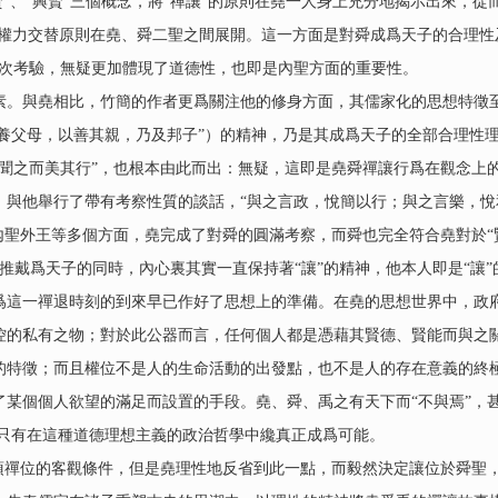
”、“興賢”三個概念，將“禪讓”的原則在堯一人身上充分地揭示出來，
的權力交替原則在堯、舜二聖之間展開。這一方面是對舜成爲天子的合理性
這次考驗，無疑更加體現了道德性，也即是內聖方面的重要性。
與堯相比，竹簡的作者更爲關注他的修身方面，其儒家化的思想特徵至
孝養父母，以善其親，乃及邦子”）的精神，乃是其成爲天子的全部合理性
“聞之而美其行”，也根本由此而出：無疑，這即是堯舜禪讓行爲在觀念上
他舉行了帶有考察性質的談話，“與之言政，悅簡以行；與之言樂，悅
內聖外王等多個方面，堯完成了對舜的圓滿考察，而舜也完全符合堯對於“賢
推戴爲天子的同時，內心裏其實一直保持著“讓”的精神，他本人即是“讓
爲這一禪退時刻的到來早已作好了思想上的準備。在堯的思想世界中，政
控的私有之物；對於此公器而言，任何個人都是憑藉其賢德、賢能而與之
的特徵；而且權位不是人的生命活動的出發點，也不是人的存在意義的終
某個個人欲望的滿足而設置的手段。堯、舜、禹之有天下而“不與焉”，甚
，只有在這種道德理想主義的政治哲學中纔真正成爲可能。
禪位的客觀條件，但是堯理性地反省到此一點，而毅然決定讓位於舜聖