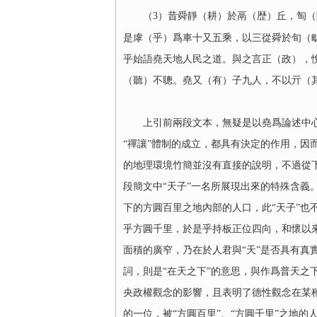
（3）昔舜靜（耕）於鬲（歴）丘，匋（陶
是虖（乎）爲車十又五乘，以三從舜於旬（
乎始語堯天地人民之道。與之言正（政），悅
（聽）不聰。堯又（有）子九人，不以亓（其
上引前兩段文本，無疑是以堯爲論述中心的
“禪讓”體制的成立，都具有決定的作用，因
的地理環境竹簡並沒有直接的說明，不過從
段簡文中“天子”一名所展現出來的特殊含義
下的方圓百里之地內部的人口，此“天子”也
乎方圓千里，於是乎持板正位四向，和懷以來
面積的廣窄，乃在於人君與“天”是否具有真
詞，則是“在天之下”的意思，與作爲普天之
央政權觀念的影響，且表明了德性觀念在某
的一位，被“方圓百里”、“方圓千里”之地的