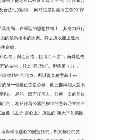
從而論明了他之所以被奉立爲天子的合理性和合
及合法性的說明，同時也是對堯所主張的“禪
爲明顯。在舜聖的思想性格上，其身力踐行
理由的最爲根本的因素。舜之所以能上達天
的生命線。
和以長；與之言禮，悅博而不逆”；而舜也告
”的要求，於是“堯乃悅”。聯係第（1）、
”的道德精神的化身。所以從某種意義上來
府的每一個權位皆是公器，此公器與個人並不
關聯在一起的，因而任何人、任何一次的居位
極目的，相反作爲公器的權位的意義乃在於它
至像《孟子·盡心上》所說的“棄天下如棄敝
，這與權欲熏心的變態狂們，對於權位的貪