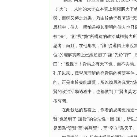
（“天”），人間的天子在本質上無權將天下
舜，而舜又傳之於禹，乃由於他們得著這“天
思想中，個人，哪怕是極其聖明的個人也只是
被“法”、“術”與“勢”所構建的政治威權勢
思考；而且，在他那裏，“讓”從邏輯上來說當
位”的理解實際上已經超越了“讓”先於“禪”
曰”：“巍巍乎！舜禹之有天下也，而不與焉
孔子以來，儒學所理解的堯舜禹的禪讓事件，
的。正是由於堯能讓賢，所以纔最終真實地驗
賢的政治活動過程中，也都做到了“賢者莫之
考有關。
在此敍述的基礎上，作者的思考更推進一層：
賢”也證明了“讓賢”的合法性；因“讓”，
是因爲“讓賢”而“善興賢”，而“卒立”爲天