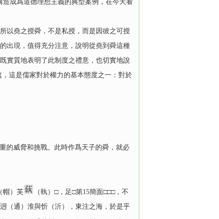
構造成爲道德理想主義的典型案例，在今天看
。所以堯之授舜，不是私授，而是因彼之可授
念的出現，值得充分注意，說明從堯到舜這種
”既實質地表明了此制度之禮意，也切實地說
處，這是儒家對於權力的基本態度之一：對於
重的威脅和挑戰。此時作爲天子的舜，就必
（帽）芙
（執）□，足□第15簡面□□□，不
禹迵（通）淮與忻（沂），東注之海，於是乎