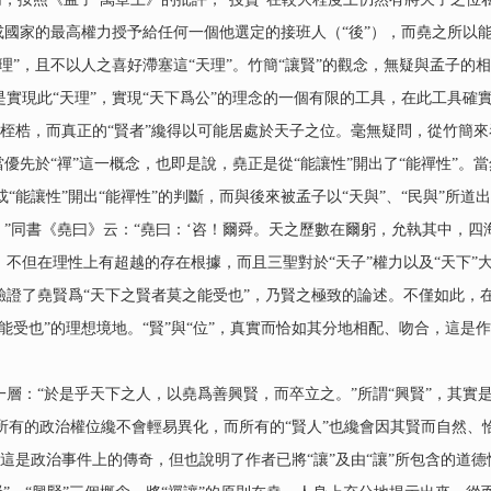
或國家的最高權力授予給任何一個他選定的接班人（“後”），而堯之所以
理”，且不以人之喜好滯塞這“天理”。竹簡“讓賢”的觀念，無疑與孟子的
實現此“天理”，實現“天下爲公”的理念的一個有限的工具，在此工具確
力所桎梏，而真正的“賢者”纔得以可能居處於天子之位。毫無疑問，從竹簡
優先於“禪”這一概念，也即是說，堯正是從“能讓性”開出了“能禪性”。當
，或“能讓性”開出“能禪性”的判斷，而與後來被孟子以“天與”、“民與”所
。”同書《堯曰》云：“堯曰：‘咨！爾舜。天之歷數在爾躬，允執其中，四
不但在理性上有超越的存在根據，而且三聖對於“天子”權力以及“天下”
證了堯賢爲“天下之賢者莫之能受也”，乃賢之極致的論述。不僅如此，在
能受也”的理想境地。“賢”與“位”，真實而恰如其分地相配、吻合，這是
“於是乎天下之人，以堯爲善興賢，而卒立之。”所謂“興賢”，其實是“
所以所有的政治權位纔不會輕易異化，而所有的“賢人”也纔會因其賢而自然
子。這是政治事件上的傳奇，但也說明了作者已將“讓”及由“讓”所包含的