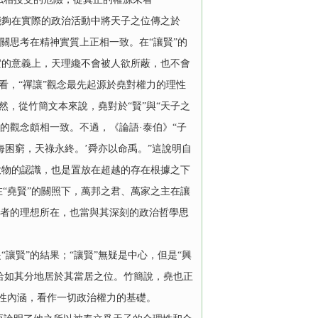
能夠在實際的政治活動中將天子之位傳之於
相關思考在精神實質上正相一致。在“讓賢”的
實的意義上，天理纔不會被人欲所蔽，也不會
來看，“禪讓”觀念最先起源於堯對權力的理性
然，從竹簡文本來說，堯對於“賢”與“天子之
道出的觀念頗相一致。不過，《論語·泰伯》“子
海困窮，天祿永終。’舜亦以命禹。”這說明自
大物的認識，也是置放在超越的存在根據之下
“堯賢”的關照下，萬邦之君、萬家之主在讓
作者的理想所在，也當與其深刻的政治哲學思
讓賢”的結果；“讓賢”無疑是中心，但是“興
、恰如其分地居於其當居之位。竹簡說，堯也正
道德性內涵，看作一切政治權力的基礎。