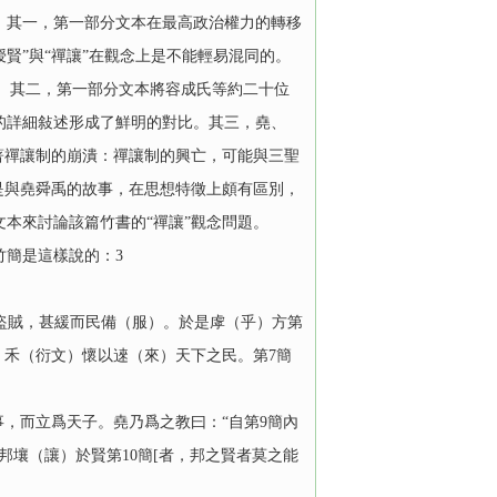
。其一，第一部分文本在最高政治權力的轉移
授賢”與“禪讓”在觀念上是不能輕易混同的。
思。其二，第一部分文本將容成氏等約二十位
的詳細敍述形成了鮮明的對比。其三，堯、
著禪讓制的崩潰：禪讓制的興亡，可能與三聖
是與堯舜禹的故事，在思想特徵上頗有區別，
本來討論該篇竹書的“禪讓”觀念問題。
簡是這樣說的：3
盜賊，甚緩而民備（服）。於是虖（乎）方第
）禾（衍文）懷以逨（來）天下之民。第7簡
，而立爲天子。堯乃爲之教曰：“自第9簡內
壤（讓）於賢第10簡[者，邦之賢者莫之能