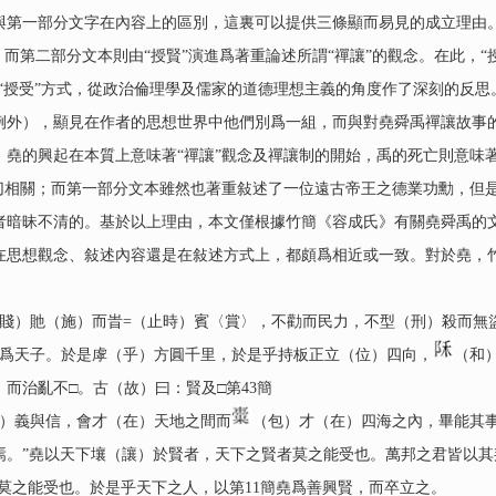
與第一部分文字在內容上的區別，這裏可以提供三條顯而易見的成立理由
而第二部分文本則由“授賢”演進爲著重論述所謂“禪讓”的觀念。在此，“
的“授受”方式，從政治倫理學及儒家的道德理想主義的角度作了深刻的反
例外），顯見在作者的思想世界中他們別爲一組，而與對堯舜禹禪讓故事
，堯的興起在本質上意味著“禪讓”觀念及禪讓制的開始，禹的死亡則意味
密切相關；而第一部分文本雖然也著重敍述了一位遠古帝王之德業功勳，但
者暗昧不清的。基於以上理由，本文僅根據竹簡《容成氏》有關堯舜禹的文
想觀念、敍述內容還是在敍述方式上，都頗爲相近或一致。對於堯，竹
（賤）貤（施）而旹=（止時）賓〈賞〉，不勸而民力，不型（刑）殺而無
以爲天子。於是虖（乎）方圓千里，於是乎持板正立（位）四向，
（和
而治亂不□。古（故）曰：賢及□第43簡
）義與信，會才（在）天地之間而
（包）才（在）四海之內，畢能其事
。”堯以天下壤（讓）於賢者，天下之賢者莫之能受也。萬邦之君皆以其邦
莫之能受也。於是乎天下之人，以第11簡堯爲善興賢，而卒立之。