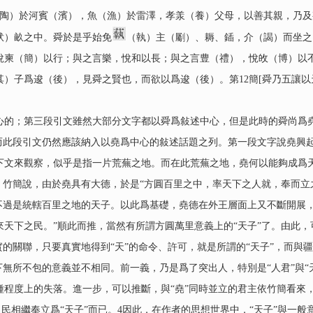
）於河賓（濱），魚（漁）於雷澤，孝羕（養）父母，以善其親，乃及邦
畎）畝之中。舜於是乎始免
（執）主（劚）、耨、鍤，介（謁）而坐之
柬（簡）以行；與之言樂，悅和以長；與之言豊（禮），悅敀（博）以不逆
）子爲逡（後），見舜之賢也，而欲以爲逡（後）。第12簡[舜乃五讓以
；第三段引文雖然大部分文字都以舜爲敍述中心，但是此時的舜尚爲堯
而此段引文仍然應該納入以堯爲中心的敍述話題之列。第一段文字說堯興起
下文來觀察，似乎是指一片荒蕪之地。而在此荒蕪之地，堯何以能夠成爲
。竹簡說，由於堯具有大德，於是“方圓百里之中，率天下之人就，奉而立之
不過是統轄百里之地的天子。以此爲基礎，堯德在外王層面上又不斷開展，
天下之民。”順此而推，當然有所謂方圓萬里意義上的“天子”了。由此，
實的關聯，只要真實地得到“天”的命令、許可，就是所謂的“天子”，而與
下無所不包的意義並不相同。前一義，乃是爲了突出人，特別是“人君”與“
種程度上的失落。進一步，可以推斷，與“堯”同時並立的君主依竹簡看來
人民相繼奉立爲“天子”而已。4因此，在作者的思想世界中，“天子”與一般