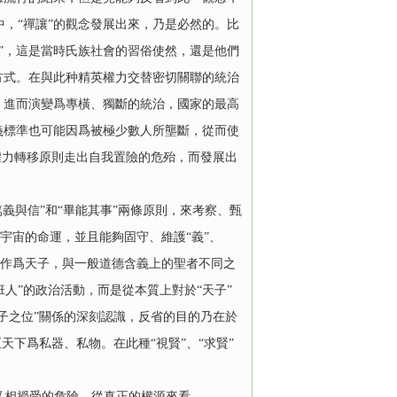
，“禪讓”的觀念發展出來，乃是必然的。比
”，這是當時氏族社會的習俗使然，還是他們
方式。在與此种精英權力交替密切關聯的統治
，進而演變爲專橫、獨斷的統治，國家的最高
義標準也可能因爲被極少數人所壟斷，從而使
權力轉移原則走出自我置險的危殆，而發展出
義與信”和“畢能其事”兩條原則，來考察、甄
個宇宙的命運，並且能夠固守、維護“義”、
之作爲天子，與一般道德含義上的聖者不同之
班人”的政治活動，而是從本質上對於“天子”
子之位”關係的深刻認識，反省的目的乃在於
天下爲私器、私物。在此種“視賢”、“求賢”
私相授受的危險，從真正的權源來看