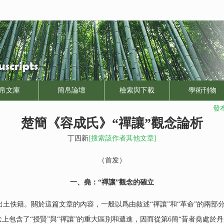
帛文庫
簡帛論壇
檢索與下載
學術刊物
發布
楚簡《容成氏》“禪讓”觀念論析
丁四新
[搜索該作者其他文章]
（首发）
一、堯：“禪讓”觀念的確立
佚籍。關於這篇文章的內容，一般以爲由敍述“禪讓”和“革命”的兩部分
上包含了“授賢”與“禪讓”的重大區別和遞進，因而從第6簡“昔者堯處於