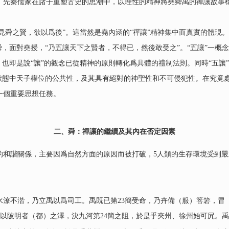
。先秦儒家在諸子重塑古史的思潮中，以理性的精神將堯舜禹的禪讓故事
見舜之賢，欲以爲後”。這當然是堯內涵的“禪讓”精神集中而真實的體現
舜，面對堯授，“乃五讓天下之賢者，不得已，然後敢受之”。“五讓”一概
，也即是說“讓”的觀念已從精神的原則轉化爲具體的禮制法則。同時“五讓
理狀態中天子權位的公共性，及其具有絕對的神聖性和不可侵犯性。在究竟
一個重要思想任務。
二、舜：禪讓的繼續及其內在否定因素
諧關係，主要因爲自然方面的原因而被打破，5人類的生存環境受到嚴
水潦不湝，乃立禹以爲司工。禹既已第23簡受命，乃卉備（服）箁箬，冒
，以陂明者（都）之澤，決九河第24簡之阻，於是乎夾州、徐州始可凥。