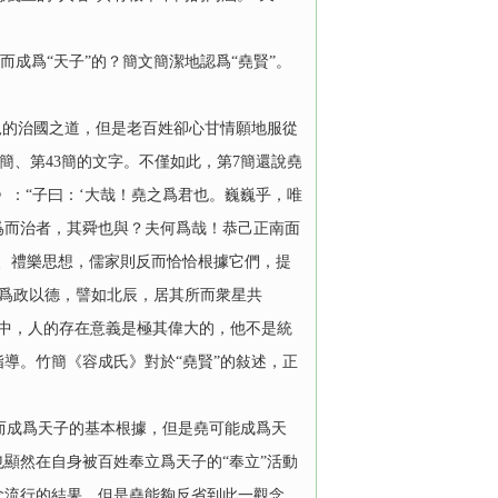
成爲“天子”的？簡文簡潔地認爲“堯賢”。
規的治國之道，但是老百姓卻心甘情願地服從
、第43簡的文字。不僅如此，第7簡還說堯
》：“子曰：‘大哉！堯之爲君也。巍巍乎，唯
爲而治者，其舜也與？夫何爲哉！恭己正南面
義、禮樂思想，儒家則反而恰恰根據它們，提
：‘爲政以德，譬如北辰，居其所而衆星共
界中，人的存在意義是極其偉大的，他不是統
導。竹簡《容成氏》對於“堯賢”的敍述，正
成爲天子的基本根據，但是堯可能成爲天
顯然在自身被百姓奉立爲天子的“奉立”活動
念流行的結果，但是堯能夠反省到此一觀念，