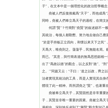
子”，在文本中是一個理想化的政治哲學概念
堯被人們反復推戴爲“天子”，而他成爲“天
同時，堯被人們奉立爲天子的過程，在簡文的
何謂“賢”？竹簡對“堯賢”的敍述頗不一
其統治，每個人都勤懇、努力地去做自己應當
“於是乎持板正立四向，和懷以來天下之民”
天爲大，唯堯則之。蕩蕩乎，民無能名焉。
而已。”其意，與竹簡表達的無爲思想頗相一
出了“爲政以德”的觀念，以之反對“政”、“
之。’”同篇又云：“子曰：‘道之以政，齊
治者實現其統治的工具，而是人實現其自身存
體現了此一精神。而所謂堯之“賢”，也著重在
堯被奉立爲天子，其賢固然是非常重要的一
子，其賢並非唯一重要的因素。堯被立爲天子
過程中，深刻地反省到了“興賢”觀念對於