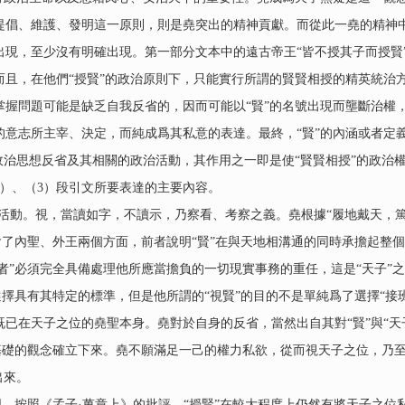
提倡、維護、發明這一原則，則是堯突出的精神貢獻。而從此一堯的精神中
出現，至少沒有明確出現。第一部分文本中的遠古帝王“皆不授其子而授賢
而且，在他們“授賢”的政治原則下，只能實行所謂的賢賢相授的精英統治
掌握問題可能是缺乏自我反省的，因而可能以“賢”的名號出現而壟斷治權
的意志所主宰、決定，而純成爲其私意的表達。最終，“賢”的內涵或者定
政治思想反省及其相關的政治活動，其作用之一即是使“賢賢相授”的政治
）、（3）段引文所要表達的主要內容。
動。視，當讀如字，不讀示，乃察看、考察之義。堯根據“履地戴天，篤
包含了內聖、外王兩個方面，前者說明“賢”在與天地相溝通的同時承擔起整
賢者”必須完全具備處理他所應當擔負的一切現實事務的重任，這是“天子”
選擇具有其特定的標準，但是他所謂的“視賢”的目的不是單純爲了選擇“接
已在天子之位的堯聖本身。堯對於自身的反省，當然出自其對“賢”與“天
性基礎的觀念確立下來。堯不願滿足一己的權力私欲，從而視天子之位，乃至
出來。
，按照《孟子·萬章上》的批評，“授賢”在較大程度上仍然有將天子之位