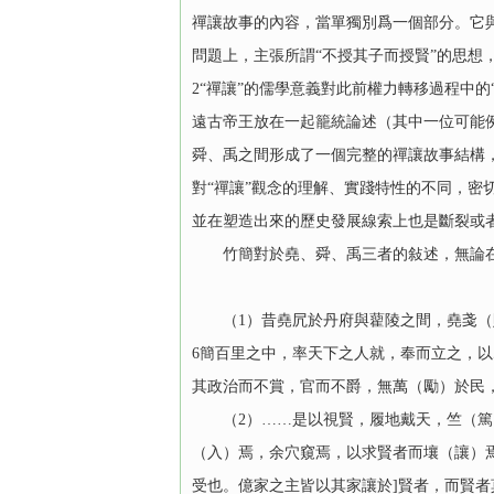
禪讓故事的內容，當單獨別爲一個部分。它
問題上，主張所謂“不授其子而授賢”的思想，
2“禪讓”的儒學意義對此前權力轉移過程中
遠古帝王放在一起籠統論述（其中一位可能
舜、禹之間形成了一個完整的禪讓故事結構
對“禪讓”觀念的理解、實踐特性的不同，
並在塑造出來的歷史發展線索上也是斷裂或
竹簡對於堯、舜、禹三者的敍述，無論在思
（1）昔堯凥於丹府與藋陵之間，堯戔
6簡百里之中，率天下之人就，奉而立之，
其政治而不賞，官而不爵，無萬（勵）於民，
（2）……是以視賢，履地戴天，竺（篤
（入）焉，余穴窺焉，以求賢者而壤（讓）焉
受也。億家之主皆以其家讓於]賢者，而賢者