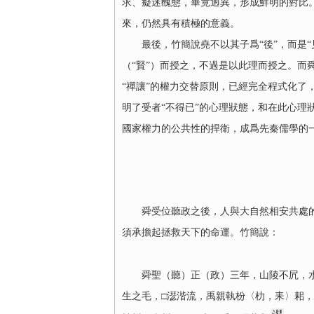
求、癡迷醜態，畢竟迥異，形成鮮明的對比
來，仍然具有積極的意義。
最後，竹簡說堯不以其子爲“後”，而是“
（“賢”）而授之，不過是以此理而授之。而
“禪讓”的權力交替原則，已經完全程式化了
明了受者“不得已”的心理狀態，和在此心
國家權力的公共性的捍衛，成爲先秦儒學的
舜受位聽政之後，人與大自然相安共處的和
須承擔起拯救天下的命運。竹簡說：
舜聖（聽）正（政）三年，山陵不凥，
生之毛，□濏湝流，禹親執枌〈朸，耒〉耜