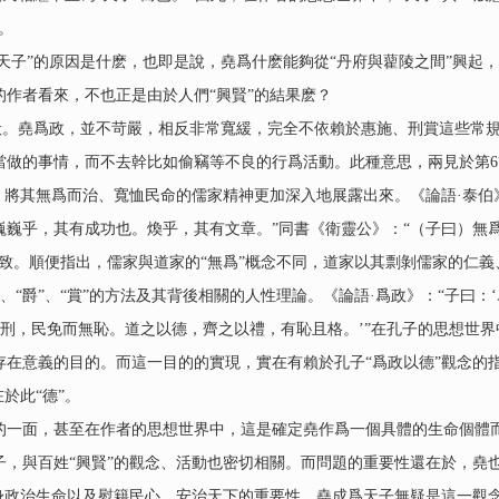
。
子”的原因是什麽，也即是說，堯爲什麽能夠從“丹府與藋陵之間”興起，而
作者看來，不也正是由於人們“興賢”的結果麽？
般。堯爲政，並不苛嚴，相反非常寬緩，完全不依賴於惠施、刑賞這些常
做的事情，而不去幹比如偷竊等不良的行爲活動。此種意思，兩見於第6簡
，將其無爲而治、寬恤民命的儒家精神更加深入地展露出來。《論語·泰伯
巍巍乎，其有成功也。煥乎，其有文章。”同書《衛靈公》：“（子曰）無
致。順便指出，儒家與道家的“無爲”概念不同，道家以其剽剝儒家的仁
刑”、“爵”、“賞”的方法及其背後相關的人性理論。《論語·爲政》：“子曰
之以刑，民免而無恥。道之以德，齊之以禮，有恥且格。’”在孔子的思想世
在意義的目的。而這一目的的實現，實在有賴於孔子“爲政以德”觀念的指
於此“德”。
面，甚至在作者的思想世界中，這是確定堯作爲一個具體的生命個體而
，與百姓“興賢”的觀念、活動也密切相關。而問題的重要性還在於，堯也
己身政治生命以及慰籍民心、安治天下的重要性。堯成爲天子無疑是這一觀