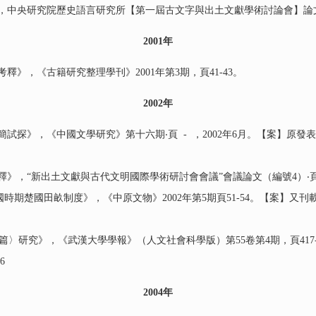
中央研究院歷史語言研究所【第一屆古文字與出土文獻學術討論會】論文，頁1
2001
年
》，《古籍研究整理學刊》2001年第3期，頁41-43。
2002
年
試探》，《中國文學研究》第十六期‧頁 - ，2002年6月。【案】原
“新出土文獻與古代文明國際學術研討會會議”會議論文（編號4）‧頁1-5，
期楚國田畝制度》，《中原文物》2002年第5期頁51-54。【案】又刊載
〉研究》，《武漢大學學報》（人文社會科學版）第55卷第4期，頁417--
6
2004
年