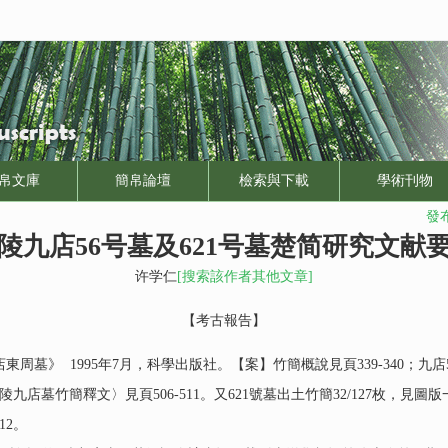
帛文庫
簡帛論壇
檢索與下載
學術刊物
發布
陵九店56号墓及621号墓楚简研究文献
许学仁
[搜索該作者其他文章]
【考古報告】
》 1995年7月，科學出版社。【案】竹簡概說見頁339-340；九店56
陵九店墓竹簡釋文〉見頁506-511。又621號墓出土竹簡32/127枚，見圖版
12。