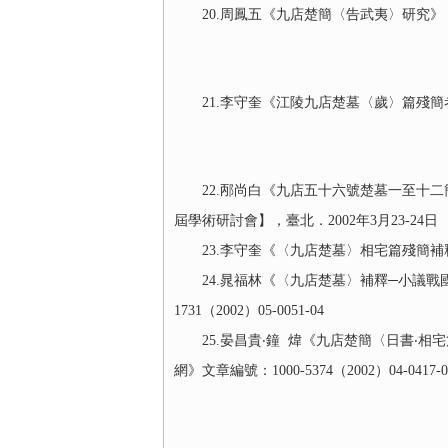
20.周鳳五《九店楚簡〈告武夷〉研究》，
21.李守奎《江陵九店楚墓〈歲〉篇殘簡考釋
22.邴尚白《九店五十六號楚墓一至十二簡
屆學術研討會】，臺北．2002年3月23-24日
23.李守奎《〈九店楚墓〉相宅篇殘簡補釋》，
24.晁福林《〈九店楚墓〉補釋─小議戰國時
1731（2002）05-0051-04
25.晏昌貴‧鐘 煒《九店楚簡〈日書‧相宅篇
網》文章編號：1000-5374（2002）04-0417-0