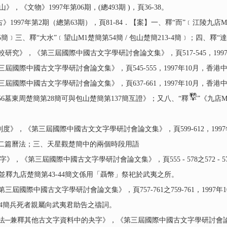
山》，《文物》1997年第06期，(總493期 )，頁36-38。
97年第2期（總第63期），頁81-84．【案】一、釋“而”﹝江陵九店M56
﹞三、釋“大水”﹝望山M1楚簡第54簡 / 包山楚簡213-4簡﹞；四、釋“達”
究》，《第三屆國際中國古文字學研討會論文集》，頁517-545，199
國際中國古文字學研討會論文集》，頁545-555，1997年10月，香港
國際中國古文字學研討會論文集》，頁637-661，1997年10月，香港
56墓東周楚簡第28簡可與包山楚簡第137簡互證》；又八、“釋
”《九店M
，《第三屆國際中國古文文字學研討會論文集》，頁599-612，199
二篇曆法；三、天星觀楚簡中的兩個時段用語
》，《第三屆國際中國古文字學研討會論文集》，頁555 - 578之572 - 
並釋九店楚簡第43-44簡文係用「聶幣」祭祀於武夷之所。
國際中國古文字學研討會論文集》，頁757-761之759-761，1997
44簡兵死者親屬向武夷君助告之禱詞。
兼釋其他古文字資料中的夬字》，《第三屆國際中國古文字學研討會論文集》，