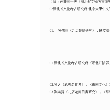
﹝日﹞佐藤三千夫《湖北省文物考古研究所編
02湖北省文物考古研究所‧北京大學中文系
01. 吳儒宣《九店楚簡研究》，國立臺灣
01.湖北省文物考古研究所《湖北江陵縣九店東
02.吳之《武夷名實考》，《東南文化》19
03.劉樂賢《九店楚簡日書研究》，《華學》