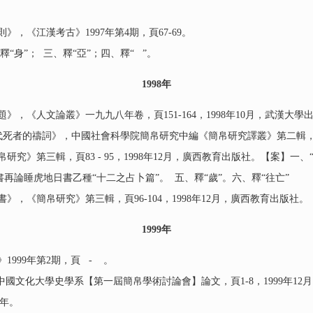
，《江漢考古》1997年第4期，頁67-69。
“身”； 三、釋“亞”；四、釋“ ”。
1998
年
，《人文論叢》一九九八年卷，頁151-164，1998年10月，武漢大學
者的禱詞》，中國社會科學院簡帛研究中編《簡帛研究譯叢》第二輯，頁30 
》第三輯，頁83 - 95，1998年12月，廣西教育出版社。【案】一、
書再論睡虎地日書乙種“十二之占卜篇”。 五、釋“歲”。六、釋“往亡”
，《簡帛研究》第三輯，頁96-104，1998年12月，廣西教育出版社
1999
年
999年第2期，頁 - 。
國文化大學史學系【第一屆簡帛學術討論會】論文，頁1-8，1999年1
2年。