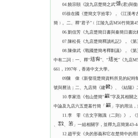
04.饒宗頤《說九店楚簡之武
(君)與復
05徐在國《楚簡文字拾零》，《江漢考古》19
簡﹞。二、釋“君子”﹝江陵九店M56竹簡第45簡
06.劉信芳《九店楚簡日書與秦簡日書比較研
07.陳松長《九店楚簡釋讀札記》，《第三屆
08.陳偉武《戰國楚簡考釋斠議》，《第三屆
中有二詞：一、釋“
”、“
兇”《九店M
661，1997年，香港中文大學。
09陳 偉《新發現楚簡資料所見的紀時制度》
號與曆法；二、九店簡《建
》、《結陽》
10.李家浩《包山楚簡“
”字及其相關之字
中論及九店六五楚墓竹簡「
」字的用法，
11.李 零《古文字雜識（二則）》，《第三屆
、
、
」一組相關字，並釋九店簡第43-
12.趙平安《夬的形義和它在楚簡中的用法─