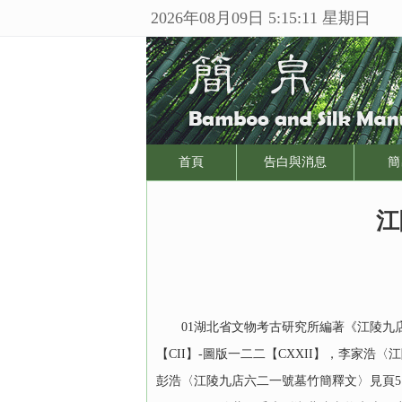
2026年08月09日 5:15:11 星期日
首頁
告白與消息
簡
江
01湖北省文物考古研究所編著《江陵九店東周墓
【CII】-圖版一二二【CXXII】，李家浩〈江
彭浩〈江陵九店六二一號墓竹簡釋文〉見頁5