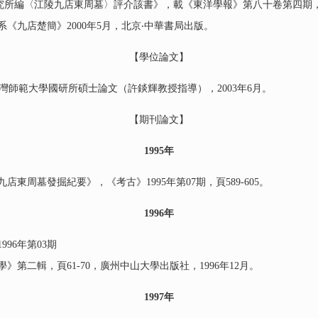
〈江陵九店東周墓〉評介該書》，載《東洋學報》第八十卷第四期，頁62
《九店楚簡》2000年5月，北京‧中華書局出版。
【學位論文】
師範大學國研所碩士論文（許錟輝教授指導），2003年6月。
【期刊論文】
1995
年
周墓發掘紀要》，《考古》1995年第07期，頁589-605。
1996
年
96年第03期
第二輯，頁61-70，廣州中山大學出版社，1996年12月。
1997
年