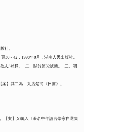
出版社。
- 42，1998年8月，湖南人民出版社。
“盈志”補釋。 二、關於第32號簡。 三、關
。【案】其二為：九店楚簡《日書》。
2月。【案】又輯入《著名中年語言學家自選集