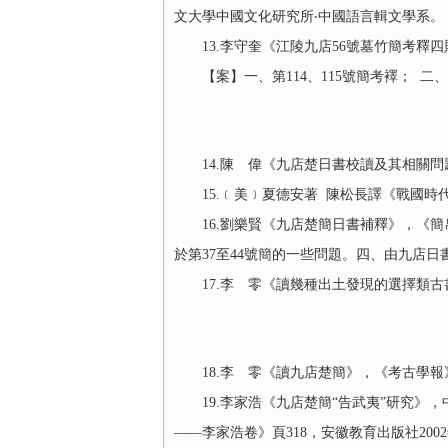
文大學中國文化研究所‧中國語言輯文學系。
13.李守奎《江陵九店56號墓竹簡考釋四則》
【案】一、第114、115號簡考襗； 二、釋
14.陳 偉《九店楚日書校讀及其相關問題》
15.﹝美﹞夏德安著 陳松長譯《戰國時代死
16.劉樂賢《九店楚簡日書補釋》，《簡帛研究
於第37至44號簡的一些問題。四、由九店日
17.李 零《讀幾種出土發現的選擇類古書》
18.李 零《讀九店楚簡》，《考古學報》1
19.李家浩《九店楚簡“告武夷”研究》，中
——李家浩卷》頁318，安徽教育出版社200