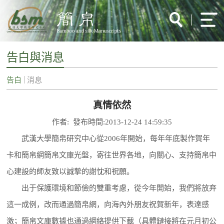
告白與消息
告白
消息
真情依然
作者: 發布時間:2013-12-24 14:59:35
武漢大學簡帛研究中心從2006年開始，每年年底製作賀年
卡和簡帛網簡帛文庫光盤，寄往世界各地，向關心、支持簡帛中
心建設的師友致以誠摯的謝忱和祝願。
出于保護環境和節儉的雙重考慮，從今年開始，我們將放弃
這一成例，改而通過簡帛網，向海內外朋友祝賀新年，表達感
激；簡帛文庫數據也通過網絡提供下載（具體鏈接將在元月初公