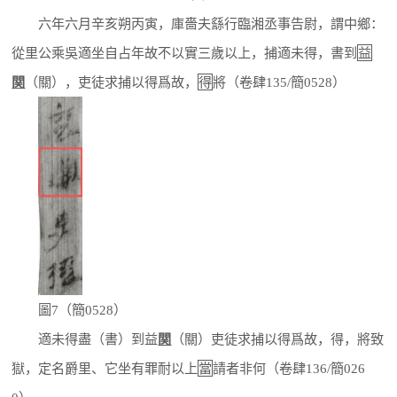
六年六月辛亥朔丙寅，庫嗇夫䌛行臨湘丞事告尉，謂中鄉：
從里公乘吳適坐自占年故不以實三歲以上，捕適未得，書到
益
関
（關），吏徒求捕以得爲故，
得
將（卷肆135/簡0528）
圖7（簡0528）
適未得盡（書）到益
関
（關）吏徒求捕以得爲故，得，將致
獄，定名爵里、它坐有罪耐以上
當
請者非何（卷肆136/簡026