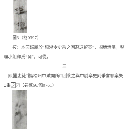
圖3（簡0397）
按：本簡歸屬於“臨湘令史乘之回避逗留案”，圖版清晰，整
理小組釋爲“開”，可從。
三
即
開
吏徒□
詣橘州中
賊開所□〼
乘
之與中尉卒史則爭言罪案失
□乘
之
〼（卷貳66/簡0761）