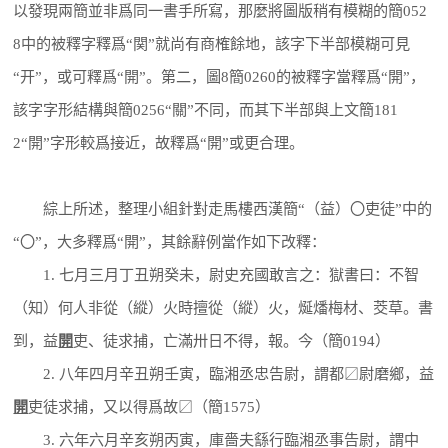
以發現兩簡並非爲同一書手所寫，那麼將圖版稍有模糊的簡052
8中的被釋字釋爲“関”就尚有商榷餘地，該字下半部模糊可見
“开”，或可釋爲“開”。第二，圖8簡0260的被釋字當釋爲“開”，
該字字形結構與簡0256“關”不同，而其下半部與上文簡181
2“開”字形較爲接近，故釋爲“開”或更合理。
綜上所述，整理小組針對走馬樓西漢簡“（益）〇吏徒”中的
“〇”，大多釋爲“開”，其餘辭例當作如下改釋：
1. 七月三月丁丑朔癸未，尉史充國敢言之：獄書曰：不智
（知）何人非從（縱）火時擅從（縱）火，烻燔梅材、茭草。書
到，益
開
吏、徒求捕，亡滿卅日不得，報。今（簡0194）
2. 八年四月辛丑朔壬寅，臨湘丞忠告尉，謂都〼尉磨鄉，益
開
吏徒求捕，又以得爲故〼（簡1575）
3. 六年六月辛亥朔丙寅，庫嗇夫䌛行臨湘丞事告尉，謂中