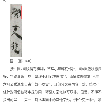
0）
圖8（簡0260）
按：圖7圖版稍有模糊，整理小組釋爲“関”；圖8圖版狀態良
好，字跡清晰可見，整理小組同釋爲“関”。兩簡均歸屬於“六年
六月公乘適坐自占年故不以實”，且部分文書內容一致，整理小
組針對兩個被釋字採取同一釋讀方案似無可厚非，但是，不得不
指出的是——第一，對比兩簡中的其他字形，例如“吏”“未”，可