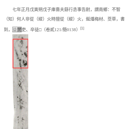
七年正月戊寅朔戊子庫嗇夫䌛行丞事告尉，謂南鄉：不智
（知）何人非從（縱）火時擅從（縱）火，烻燔梅材、茭草，書
[1]
到，
益
開
吏、卒徒□（卷貳121/簡0138）