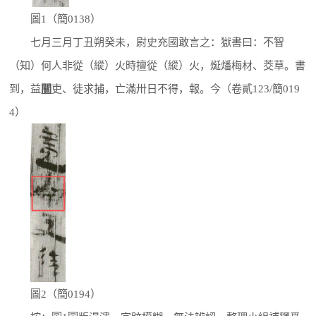
圖1（簡0138）
七月三月丁丑朔癸未，尉史充國敢言之：獄書曰：不智
（知）何人非從（縱）火時擅從（縱）火，烻燔梅材、茭草。書
到，益
關
吏、徒求捕，亡滿卅日不得，報。今（卷貳123/簡019
4）
圖2（簡0194）