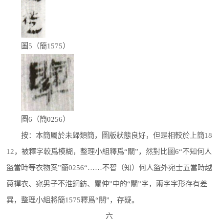
圖5（簡1575）
圖6（簡0256）
按：本簡屬於未歸類簡，圖版狀態良好，但是相較於上簡18
12，被釋字較爲模糊，整理小組釋爲“關”，然對比圖6“不知何人
盜當時等衣物案”簡0256“……不智（知）何人盜外宛士五當時越
葸禪衣、宛男子不淮銅鈁、關仲”中的“關”字，兩字字形存有差
異，整理小組將簡1575釋爲“關”，存疑。
六