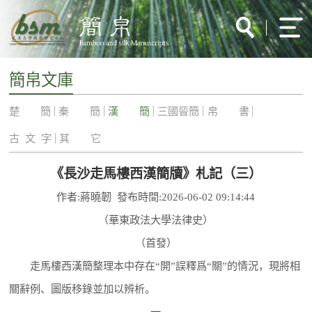
簡帛文庫
楚 簡
秦 簡
漢 簡
三國晉簡
帛 書
古 文 字
其 它
《長沙走馬樓西漢簡牘》札記（三）
作者:蔣曉韌 發布時間:2026-06-02 09:14:44
（華東政法大學法律史）
（首發）
走馬樓西漢簡整理本中存在“開”誤釋爲“關”的情況，現將相
關辭例、圖版移錄並加以辨析。
一