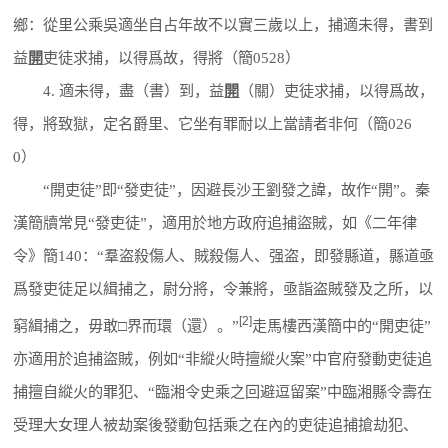
鄉：從里公乘吳適坐自占年故不以實三歲以上，捕適未得，書到
益
開
吏徒求捕，以得爲故，得將（簡0528）
4. 適未得，盡（書）到，益
開
（關）吏徒求捕，以得爲故，
得，將致獄，定名爵里、它坐有罪耐以上當請者非何（簡026
0）
“開吏徒”即“發吏徒”，因避長沙王劉發之諱，故作“開”。秦
漢簡牘常見“發吏徒”，適用於地方政府追捕盜賊，如《二年律
令》簡140：“羣盗殺傷人、賊殺傷人、强盗，即發縣道，縣道亟
爲發吏徒足以緝捕之，尉分將，令兼將，亟詣盗賊發及之所，以
[2]
窮緝捕之，毋敢□界而環（還）。”
走馬樓西漢簡中的“開吏徒”
亦適用於追捕盜賊，例如“非縱火時擅縱火案”中官府發動吏徒追
捕擅自縱火的罪犯、“臨湘令史乘之回避逗留案”中臨湘縣令壽在
受理大女理人被劫案後發動包括乘之在內的吏徒追捕搶劫犯、