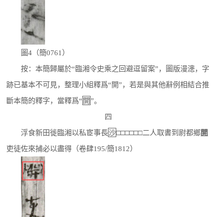
圖4（簡0761）
按：本簡歸屬於“臨湘令史乘之回避逗留案”，圖版漫漶，字
跡已基本不可見，整理小組釋爲“開”，若是與其他辭例相結合推
斷本簡的釋字，當釋爲“
開
”。
四
浮食新田徙臨湘以私宦事長
沙
□□□□□□二人取書到尉都鄉
開
吏徒佐來捕必以盡得（卷肆195/簡1812）