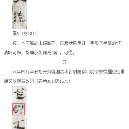
圖5（簡1812）
按：本簡屬於未歸類簡，圖版狀態良好，字形下半部的“开”
清晰可辨，整理小組釋爲“開”，可從。
五
八年四月辛丑朔壬寅臨湘丞忠告尉謂都〼尉磨鄉益
關
吏徒求
捕又以得爲故〼（卷叁381/簡1575）