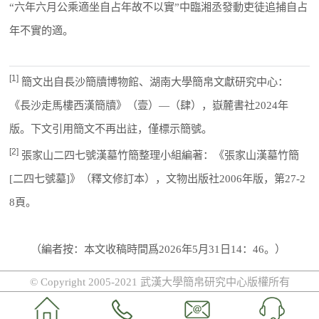
“六年六月公乘適坐自占年故不以實”中臨湘丞發動吏徒追捕自占
年不實的適。
[1]
簡文出自長沙簡牘博物館、湖南大學簡帛文獻研究中心：
《長沙走馬樓西漢簡牘》（壹）—（肆），嶽麓書社2024年
版。下文引用簡文不再出註，僅標示簡號。
[2]
張家山二四七號漢墓竹簡整理小組編著：《張家山漢墓竹簡
[二四七號墓]》（釋文修訂本），文物出版社2006年版，第27-2
8頁。
（編者按：本文收稿時間爲2026年5月31日14：46。）
© Copyright 2005-2021 武漢大學簡帛研究中心版權所有