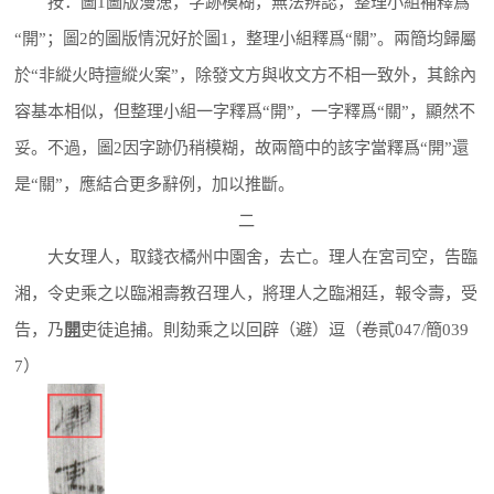
按：圖1圖版漫漶，字跡模糊，無法辨認，整理小組補釋爲
“開”；圖2的圖版情況好於圖1，整理小組釋爲“關”。兩簡均歸屬
於“非縱火時擅縱火案”，除發文方與收文方不相一致外，其餘內
容基本相似，但整理小組一字釋爲“開”，一字釋爲“關”，顯然不
妥。不過，圖2因字跡仍稍模糊，故兩簡中的該字當釋爲“開”還
是“關”，應結合更多辭例，加以推斷。
二
大女理人，取錢衣橘州中園舍，去亡。理人在宮司空，告臨
湘，令史乘之以臨湘壽教召理人，將理人之臨湘廷，報令壽，受
告，乃
開
吏徒追捕。則劾乘之以回辟（避）逗（卷貳047/簡039
7）