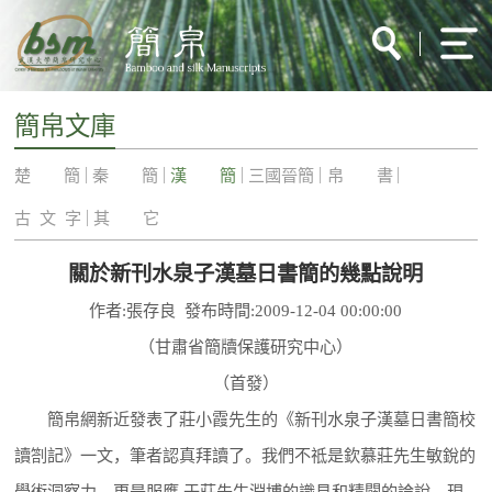
簡帛文庫
楚 簡
秦 簡
漢 簡
三國晉簡
帛 書
古 文 字
其 它
關於新刊水泉子漢墓日書簡的幾點說明
作者:張存良 發布時間:2009-12-04 00:00:00
（甘肅省簡牘保護研究中心）
（首發）
簡帛網新近發表了莊小霞先生的《新刊水泉子漢墓日書簡校
讀劄記》一文，筆者認真拜讀了。我們不祗是欽慕莊先生敏銳的
學術洞察力，更是服膺 于莊先生淵博的識見和精闢的論說。現