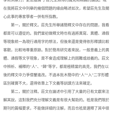
在我將莊文中列舉的幾個問題的緣由略述如次，希望莊先生及關
心此事的專家學者一併有所指教。
第一，關於釋文。莊先生所舉諸簡釋文中存在的問題，我看
都是可以遵從的。我們當初做釋文時也有過將異寫、異體、通假
等現象統一為現行通用字的想法，但後來還是覺得依形釋讀比較
客觀，比較地尊重原跡。對於簡帛研究者來說，一般意義上的異
體、通假等文字現象，是不會造成理解上的困難或歧義的。莊文
中辨析、補釋的“人”、“歸”等字，都是極精當的高見，我們在以
後的釋文中力爭借鑒進改。不過本批木簡中的“人”“入”二字形體
區別確實不大，還得依靠上下文義等訓讀方法來確定。
第二，關於注釋。莊文在論述中引用了大量的已有文獻來注
解其說，這對我們充分理解文義是有很大幫助的。祗是我們限於
期刊的篇幅要求，不能做詳細的注解，而且也祗是選釋了其中很