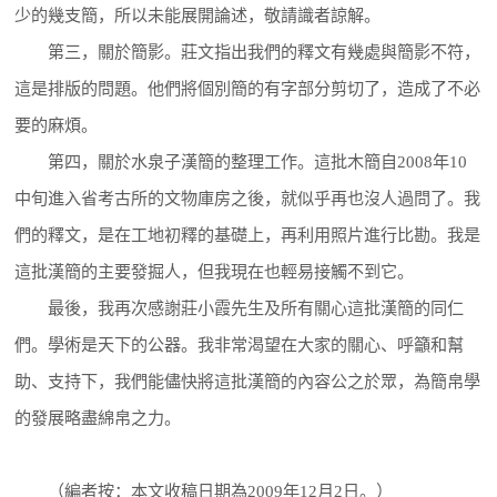
少的幾支簡，所以未能展開論述，敬請識者諒解。
第三，關於簡影。莊文指出我們的釋文有幾處與簡影不符，
這是排版的問題。他們將個別簡的有字部分剪切了，造成了不必
要的麻煩。
第四，關於水泉子漢簡的整理工作。這批木簡自2008年10
中旬進入省考古所的文物庫房之後，就似乎再也沒人過問了。我
們的釋文，是在工地初釋的基礎上，再利用照片進行比勘。我是
這批漢簡的主要發掘人，但我現在也輕易接觸不到它。
最後，我再次感謝莊小霞先生及所有關心這批漢簡的同仁
們。學術是天下的公器。我非常渴望在大家的關心、呼籲和幫
助、支持下，我們能儘快將這批漢簡的內容公之於眾，為簡帛學
的發展略盡綿帛之力。
（編者按：本文收稿日期為2009年12月2日。）