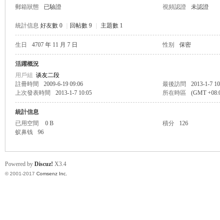
郵箱狀態
已驗證
視頻認證
未認證
統計信息
好友數 0
|
回帖數 9
|
主題數 1
生日
4707 年 11 月 7 日
性别
保密
帛
活躍概況
用戶組
谈友二段
註冊時間
2009-6-19 09:06
最後訪問
2013-1-7 10
上次發表時間
2013-1-7 10:05
所在時區
(GMT +08
統計信息
已用空間
0 B
積分
126
蚁鼻钱
96
网
Powered by
Discuz!
X3.4
© 2001-2017
Comsenz Inc.