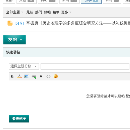
全部
原创
57
转帖
21
新闻
10
分享
1
讨论
5
通
全部主題
最新
熱門
熱帖
精華
更多
辛德勇《历史地理学的多角度综合研究方法——以勾践徙
[
分享
]
帛
快速發帖
選擇主題分類
网
您需要登錄後才可以發帖
登
發表帖子