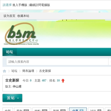
請選擇
進入手機版
|
繼續訪問電腦版
设为首页
收藏本站
论坛
论坛
簡帛論壇
古史新探
古史新探
今日:
0
|
主題:
407
|
排名:
10
版主:
仲山甫
简
»
›
›