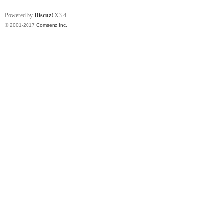
Powered by
Discuz!
X3.4
© 2001-2017
Comsenz Inc.