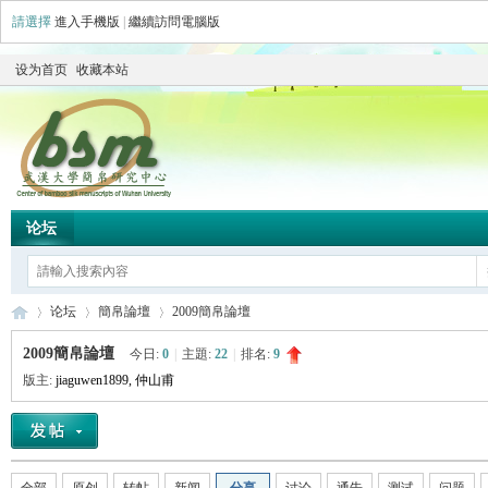
請選擇
進入手機版
|
繼續訪問電腦版
设为首页
收藏本站
论坛
论坛
簡帛論壇
2009簡帛論壇
2009簡帛論壇
今日:
0
|
主題:
22
|
排名:
9
版主:
jiaguwen1899
,
仲山甫
简
»
›
›