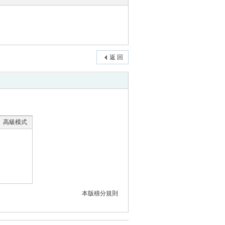
返 回
高級模式
本版積分規則