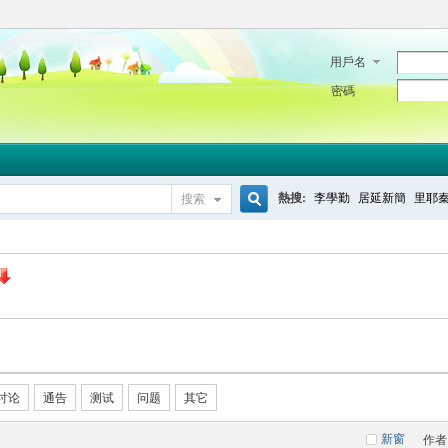
用戶名
密碼
熱搜:
李學勤
居延新簡
里耶
搜索
搜
索
讨论
通告
测试
问题
其它
新窗
作者