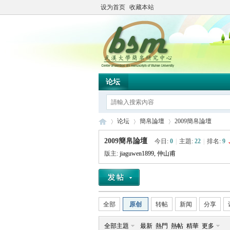
设为首页
收藏本站
论坛
论坛
簡帛論壇
2009簡帛論壇
2009簡帛論壇
今日:
0
|
主題:
22
|
排名:
9
版主:
jiaguwen1899
,
仲山甫
简
»
›
›
全部
原创
转帖
新闻
分享
全部主題
最新
熱門
熱帖
精華
更多