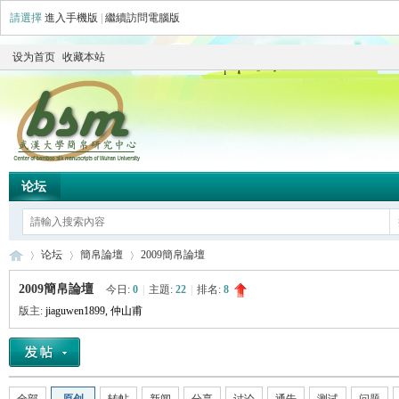
請選擇
進入手機版
|
繼續訪問電腦版
设为首页
收藏本站
论坛
论坛
簡帛論壇
2009簡帛論壇
2009簡帛論壇
今日:
0
|
主題:
22
|
排名:
8
版主:
jiaguwen1899
,
仲山甫
简
»
›
›