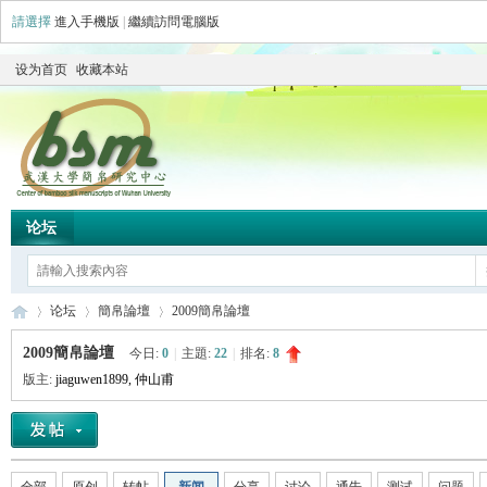
請選擇
進入手機版
|
繼續訪問電腦版
设为首页
收藏本站
论坛
论坛
簡帛論壇
2009簡帛論壇
2009簡帛論壇
今日:
0
|
主題:
22
|
排名:
8
版主:
jiaguwen1899
,
仲山甫
简
»
›
›