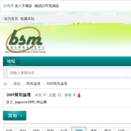
請選擇
進入手機版
|
繼續訪問電腦版
设为首页
收藏本站
论坛
论坛
簡帛論壇
2009簡帛論壇
2009簡帛論壇
今日:
0
|
主題:
22
|
排名:
9
版主:
jiaguwen1899
,
仲山甫
简
»
›
›