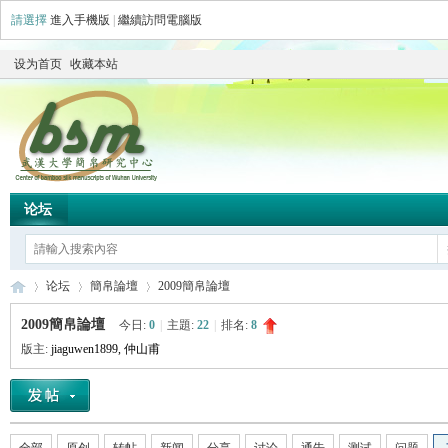
請選擇
進入手機版
|
繼續訪問電腦版
设为首页
收藏本站
论坛
论坛
簡帛論壇
2009簡帛論壇
2009簡帛論壇
今日:
0
|
主題:
22
|
排名:
8
版主:
jiaguwen1899
,
仲山甫
简
»
›
›