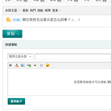
全部
原创
3
转帖
5
新闻
2
分享
5
讨论
通告
1
全部主題
最新
熱門
熱帖
精華
更多
脚注突然无法显示是怎么回事？
[
问题
]
...
2
帛
快速發帖
選擇主題分類
网
您需要登錄後才可以發帖
登
發表帖子