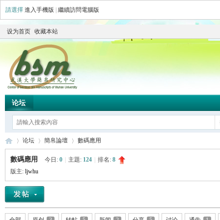
請選擇
進入手機版
|
繼續訪問電腦版
设为首页
收藏本站
论坛
论坛
簡帛論壇
數碼應用
數碼應用
今日:
0
|
主題:
124
|
排名:
8
版主:
ljwhu
简
»
›
›