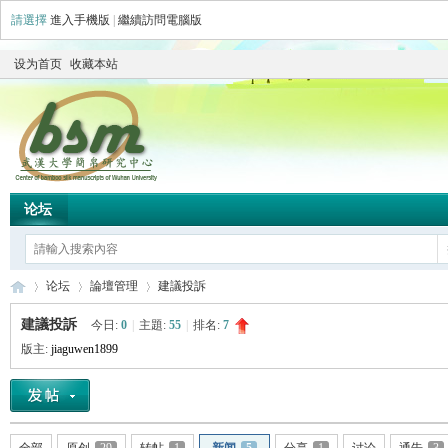
請選擇
進入手機版
|
繼續訪問電腦版
设为首页
收藏本站
论坛
论坛
論壇管理
建議投訴
建議投訴
今日:
0
|
主題:
55
|
排名:
7
版主:
jiaguwen1899
简
»
›
›