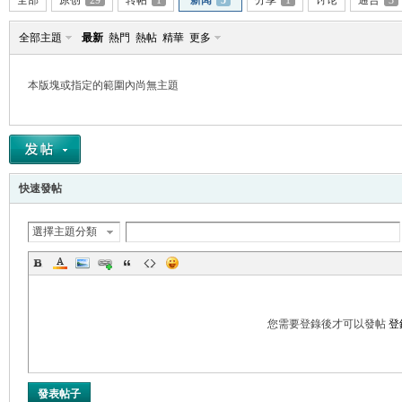
全部
原创
29
转帖
1
新闻
5
分享
1
讨论
通告
3
全部主題
最新
熱門
熱帖
精華
更多
本版塊或指定的範圍內尚無主題
帛
快速發帖
選擇主題分類
网
您需要登錄後才可以發帖
登
發表帖子