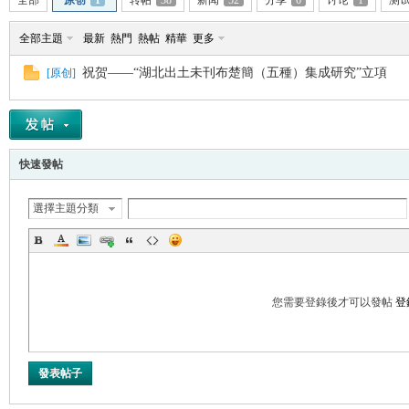
全部
原创
1
转帖
38
新闻
52
分享
6
讨论
1
测
全部主題
最新
熱門
熱帖
精華
更多
祝贺——“湖北出土未刊布楚簡（五種）集成研究”立項
[
原创
]
帛
快速發帖
選擇主題分類
网
您需要登錄後才可以發帖
登
發表帖子