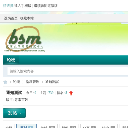
請選擇
進入手機版
|
繼續訪問電腦版
设为首页
收藏本站
论坛
论坛
論壇管理
通知測試
通知測試
今日:
0
|
主題:
739
|
排名:
5
版主:
寻常百姓
简
»
›
›