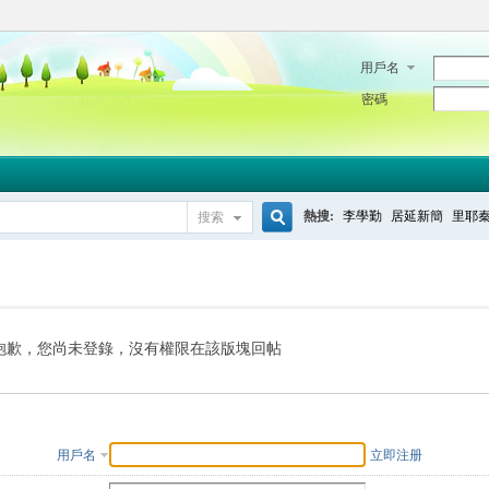
用戶名
密碼
熱搜:
李學勤
居延新簡
里耶
搜索
搜
索
抱歉，您尚未登錄，沒有權限在該版塊回帖
用戶名
立即注册