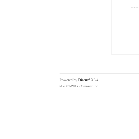
Powered by
Discuz!
X3.4
© 2001-2017
Comsenz Inc.