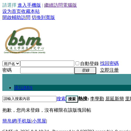
請選擇
進入手機版
|
繼續訪問電腦版
设为首页
收藏本站
開啟輔助訪問
切換到寬版
找回密碼
自動登錄
密碼
立即注册
登錄
快捷導航
论坛
BBS
搜索
熱搜:
李學勤
居延新簡
里
搜索
抱歉，您尚未登錄，沒有權限在該版塊回帖
簡帛網
|
手机版
|
小黑屋
|