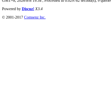
GMT+8, 2026-8-8 19:34
, Processed in 0.029782 second(s), 9 queries
Powered by
Discuz!
X3.4
© 2001-2017
Comsenz Inc.