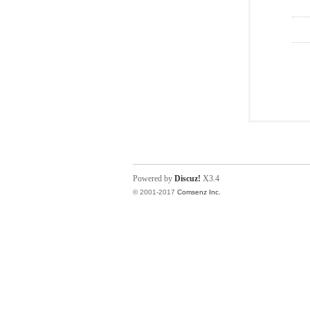
Powered by
Discuz!
X3.4
© 2001-2017
Comsenz Inc.