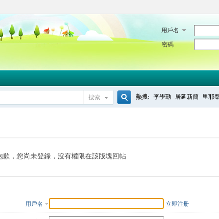
用戶名
密碼
熱搜:
李學勤
居延新簡
里耶
搜索
搜
索
抱歉，您尚未登錄，沒有權限在該版塊回帖
用戶名
立即注册