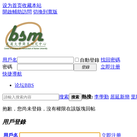
设为首页
收藏本站
開啟輔助訪問
切換到寬版
用戶名
找回密碼
自動登錄
密碼
立即注册
登錄
快捷導航
论坛
BBS
搜索
熱搜:
李學勤
居延新簡
里
搜索
抱歉，您尚未登錄，沒有權限在該版塊回帖
用戶登錄
用戶名
立即注册