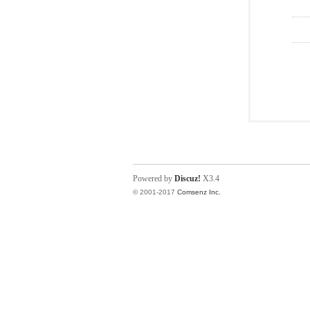
Powered by
Discuz!
X3.4
© 2001-2017
Comsenz Inc.