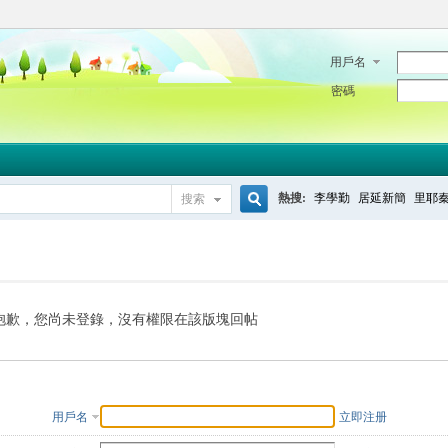
用戶名
密碼
熱搜:
李學勤
居延新簡
里耶
搜索
搜
索
抱歉，您尚未登錄，沒有權限在該版塊回帖
用戶名
立即注册