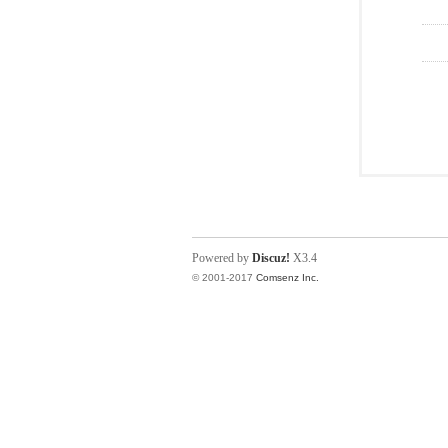
Powered by
Discuz!
X3.4
© 2001-2017
Comsenz Inc.