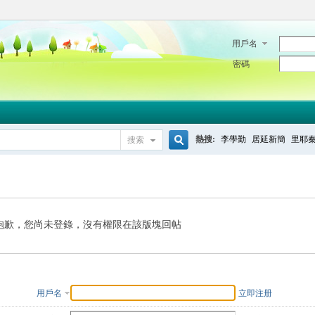
用戶名
密碼
熱搜:
李學勤
居延新簡
里耶
搜索
搜
索
抱歉，您尚未登錄，沒有權限在該版塊回帖
用戶名
立即注册