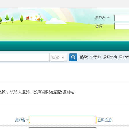
用戶名
密碼
熱搜:
李學勤
居延新簡
里耶
搜索
搜
索
抱歉，您尚未登錄，沒有權限在該版塊回帖
用戶名
立即注册