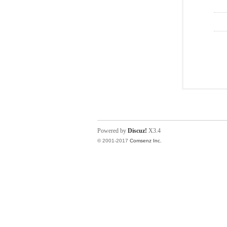
Powered by
Discuz!
X3.4
© 2001-2017
Comsenz Inc.