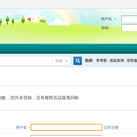
用戶名
密碼
熱搜:
李學勤
居延新簡
里耶
搜索
搜
索
抱歉，您尚未登錄，沒有權限在該版塊回帖
用戶名
立即注册