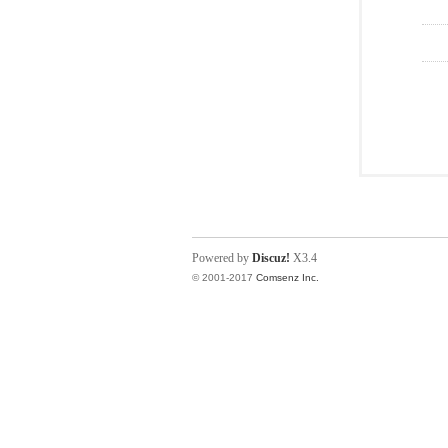
Powered by
Discuz!
X3.4
© 2001-2017
Comsenz Inc.