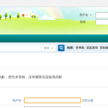
用戶名
密碼
熱搜:
李學勤
居延新簡
里耶
搜索
搜
索
抱歉，您尚未登錄，沒有權限在該版塊回帖
用戶名
立即注册