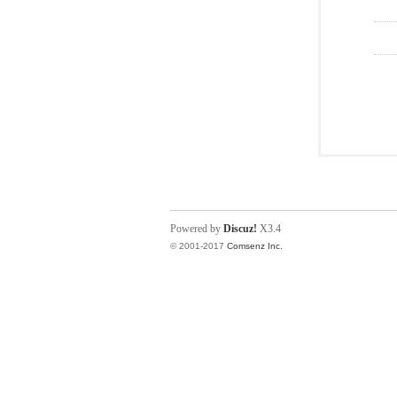
Powered by
Discuz!
X3.4
© 2001-2017
Comsenz Inc.