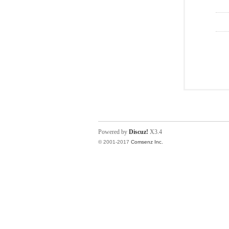
Powered by
Discuz!
X3.4
© 2001-2017
Comsenz Inc.