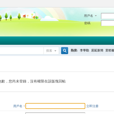
用戶名
密碼
熱搜:
李學勤
居延新簡
里耶
搜索
搜
索
抱歉，您尚未登錄，沒有權限在該版塊回帖
用戶名
立即注册