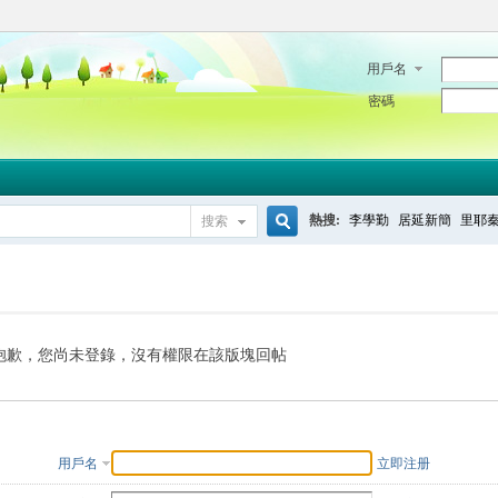
用戶名
密碼
熱搜:
李學勤
居延新簡
里耶
搜索
搜
索
抱歉，您尚未登錄，沒有權限在該版塊回帖
用戶名
立即注册