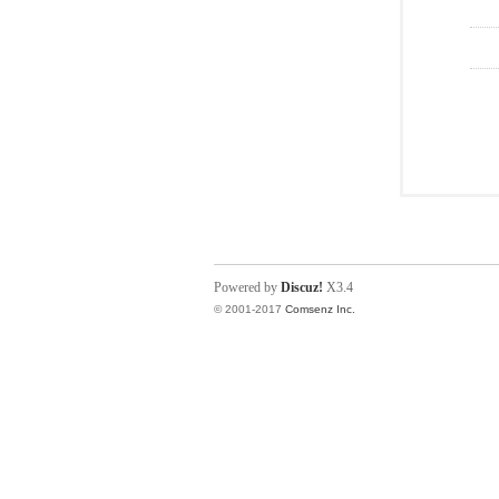
Powered by
Discuz!
X3.4
© 2001-2017
Comsenz Inc.