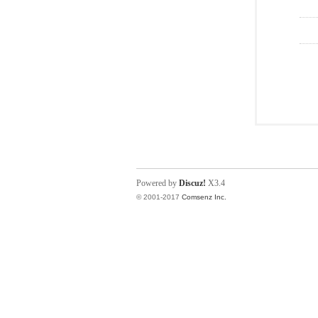
Powered by
Discuz!
X3.4
© 2001-2017
Comsenz Inc.