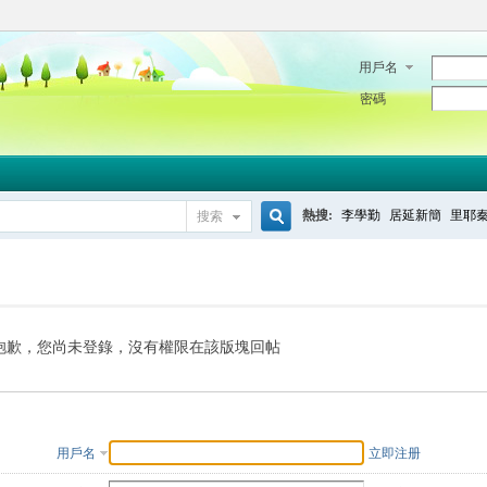
用戶名
密碼
熱搜:
李學勤
居延新簡
里耶
搜索
搜
索
抱歉，您尚未登錄，沒有權限在該版塊回帖
用戶名
立即注册