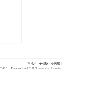
簡帛網
|
手机版
|
小黑屋
|
7 03:11
, Processed in 0.019862 second(s), 9 queries .