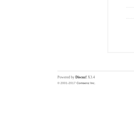
Powered by
Discuz!
X3.4
© 2001-2017
Comsenz Inc.