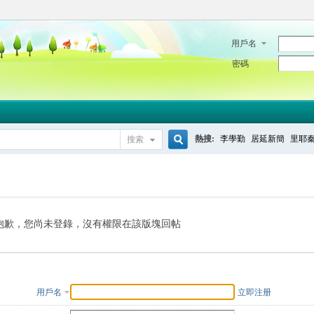
用戶名
密碼
熱搜:
李學勤
居延新簡
里耶
搜索
搜
索
抱歉，您尚未登錄，沒有權限在該版塊回帖
用戶名
立即注册