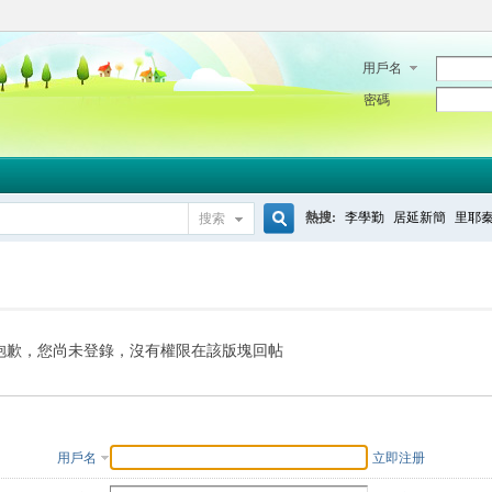
用戶名
密碼
熱搜:
李學勤
居延新簡
里耶
搜索
搜
索
抱歉，您尚未登錄，沒有權限在該版塊回帖
用戶名
立即注册