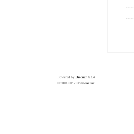
Powered by
Discuz!
X3.4
© 2001-2017
Comsenz Inc.