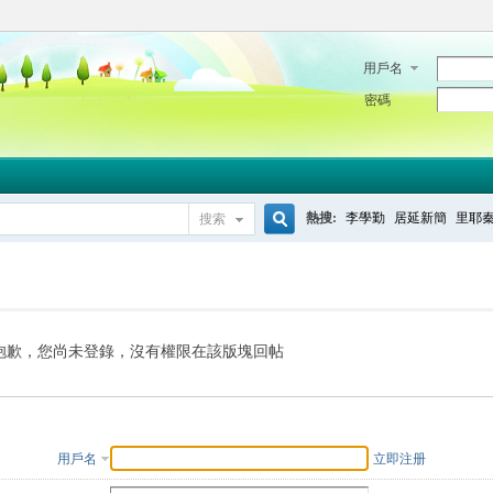
用戶名
密碼
熱搜:
李學勤
居延新簡
里耶
搜索
搜
索
抱歉，您尚未登錄，沒有權限在該版塊回帖
用戶名
立即注册