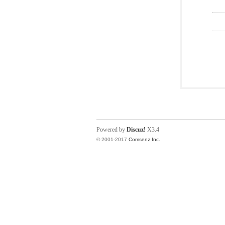
Powered by
Discuz!
X3.4
© 2001-2017
Comsenz Inc.