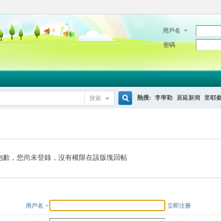
用戶名
密碼
熱搜:
李學勤
居延新簡
里耶
搜索
搜
索
抱歉，您尚未登錄，沒有權限在該版塊回帖
用戶名
立即注册