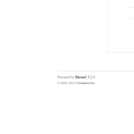
Powered by
Discuz!
X3.4
© 2001-2017
Comsenz Inc.