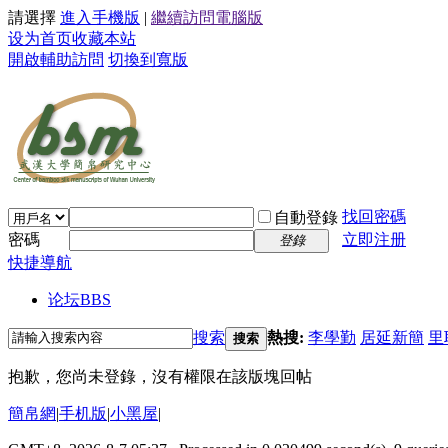
請選擇
進入手機版
|
繼續訪問電腦版
设为首页
收藏本站
開啟輔助訪問
切換到寬版
找回密碼
自動登錄
密碼
立即注册
登錄
快捷導航
论坛
BBS
搜索
熱搜:
李學勤
居延新簡
里
搜索
抱歉，您尚未登錄，沒有權限在該版塊回帖
簡帛網
|
手机版
|
小黑屋
|