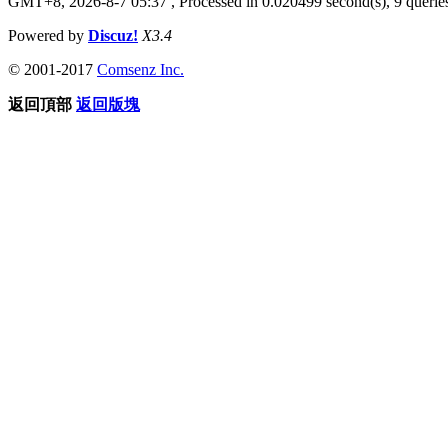
GMT+8, 2026-8-7 05:37
, Processed in 0.020499 second(s), 9 queries
Powered by
Discuz!
X3.4
© 2001-2017
Comsenz Inc.
返回頂部
返回版塊