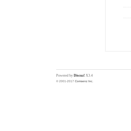
Powered by
Discuz!
X3.4
© 2001-2017
Comsenz Inc.