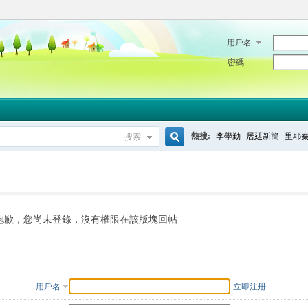
用戶名
密碼
熱搜:
李學勤
居延新簡
里耶
搜索
搜
索
抱歉，您尚未登錄，沒有權限在該版塊回帖
用戶名
立即注册