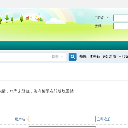
用戶名
密碼
熱搜:
李學勤
居延新簡
里耶
搜索
搜
索
抱歉，您尚未登錄，沒有權限在該版塊回帖
用戶名
立即注册