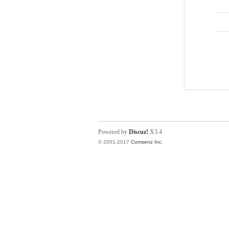
Powered by
Discuz!
X3.4
© 2001-2017
Comsenz Inc.