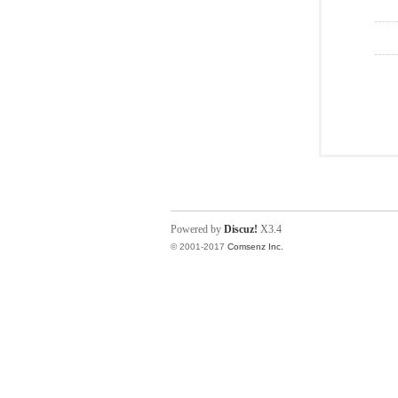
Powered by
Discuz!
X3.4
© 2001-2017
Comsenz Inc.