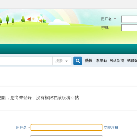
用戶名
密碼
熱搜:
李學勤
居延新簡
里耶
搜索
搜
索
抱歉，您尚未登錄，沒有權限在該版塊回帖
用戶名
立即注册