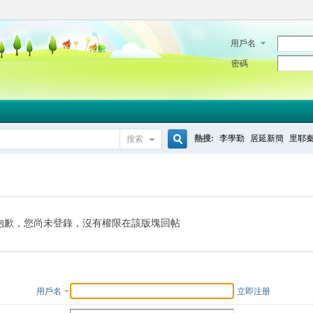
用戶名
密碼
熱搜:
李學勤
居延新簡
里耶
搜索
搜
索
抱歉，您尚未登錄，沒有權限在該版塊回帖
用戶名
立即注册