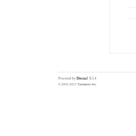
Powered by
Discuz!
X3.4
© 2001-2017
Comsenz Inc.