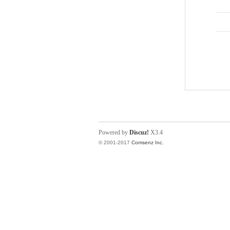
Powered by
Discuz!
X3.4
© 2001-2017
Comsenz Inc.