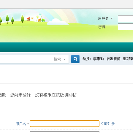
用戶名
密碼
熱搜:
李學勤
居延新簡
里耶
搜索
搜
索
抱歉，您尚未登錄，沒有權限在該版塊回帖
用戶名
立即注册