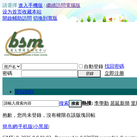
請選擇
進入手機版
|
繼續訪問電腦版
设为首页
收藏本站
開啟輔助訪問
切換到寬版
找回密碼
自動登錄
密碼
立即注册
登錄
快捷導航
论坛
BBS
搜索
熱搜:
李學勤
居延新簡
里
搜索
抱歉，您尚未登錄，沒有權限在該版塊回帖
簡帛網
|
手机版
|
小黑屋
|