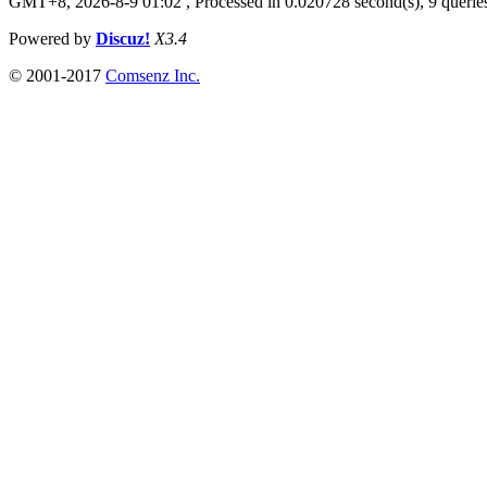
GMT+8, 2026-8-9 01:02
, Processed in 0.020728 second(s), 9 queries
Powered by
Discuz!
X3.4
© 2001-2017
Comsenz Inc.