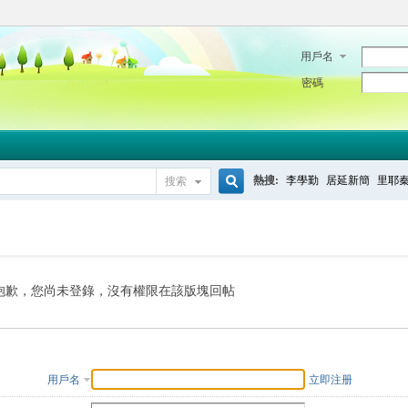
用戶名
密碼
熱搜:
李學勤
居延新簡
里耶
搜索
搜
索
抱歉，您尚未登錄，沒有權限在該版塊回帖
用戶名
立即注册