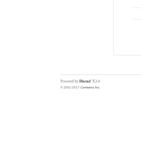
Powered by
Discuz!
X3.4
© 2001-2017
Comsenz Inc.