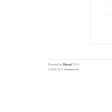
Powered by
Discuz!
X3.4
© 2001-2017
Comsenz Inc.