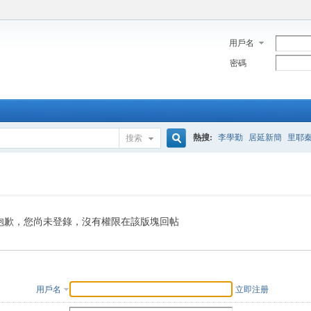
用戶名
密碼
熱搜:
李學勤
居延新簡
里耶
搜索
搜
索
抱歉，您尚未登錄，沒有權限在該版塊回帖
用戶名
立即注册