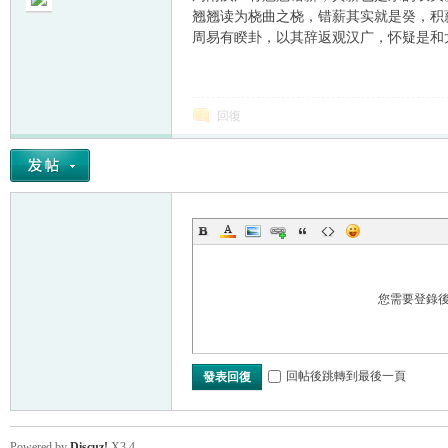
翘翘读为桡曲之桡，错薪其实就是癸，积
周易有睽卦，以其辞返观汉广，怀疑是和
回復
您需要登錄
回帖後跳轉到最後一頁
發表回復
Powered by
Discuz!
X3.4