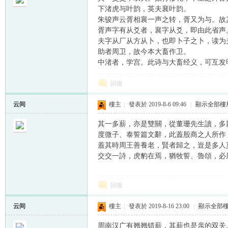
下渚虎与叶韵，英夫襄叶韵。
朱骏声云胥相襄一声之转，胥又为与。故
胥声字有从爻者，襄字从爻，即由此省声
夫字从厂从方从卜，也即卜子之卜，读为
助者周卫，故今本大畜作卫。
中渚者，学宫。此诗与大畜经义，可互发
帛
回復
云间
樓主
|
發表於 2019-8-6 09:46
|
顯示全部樓
其一多薪，亦是雙關，從董珊先生讀，多
度微子、泰誓篇文辭，此蓋殷商之人所作
蓋其時周王善養老，賢者歸之，豈是多人
交交一詩，虎豹在焉，猶牧誓、魯頌，必
网
回復
云间
樓主
|
發表於 2019-8-16 23:00
|
顯示全部
周南汉广有翘翘错薪，其薪也是亲的双关