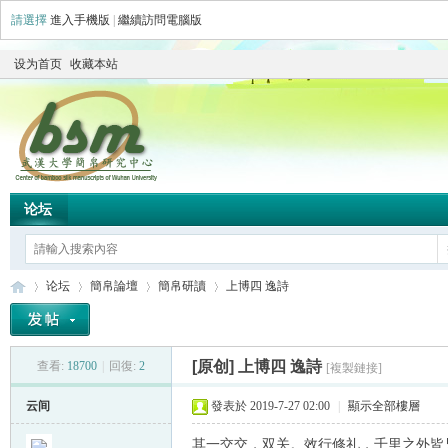
請選擇
進入手機版
|
繼續訪問電腦版
设为首页
收藏本站
论坛
论坛
簡帛論壇
簡帛研讀
上博四 逸詩
[原创]
上博四 逸詩
查看:
18700
|
回復:
2
[複製鏈接]
简
»
›
›
›
云间
發表於 2019-7-27 02:00
|
顯示全部樓層
其一交交，双关。效行修礼，千里之外皆