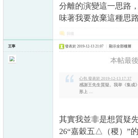
分離的演變這一思路，
味著我要放棄這種思
回復
王寧
發表於 2019-12-13 21:07
|
顯示全部樓層
本帖最後由 
心包 發表於 2019-12-13 17:37
感謝王先生質疑。我举《集成》1
形上 ...
其實我並非是想質疑
26
“嘉穀五△（稷）”的