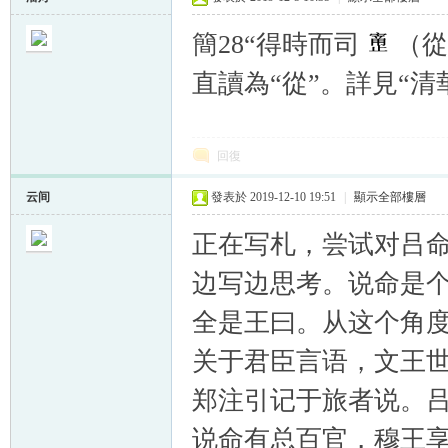
簡28“得時而司
（從
直讀為“從”。詳見“清
回復
云间
發表於 2019-12-10 19:51
|
顯示全部樓層
正在写札，尝试对吕
边写边思考。说命是
全是王曰。从这个角
关于君臣言语，文王
郑注引记于旅者说。
说命有总百官，穆王