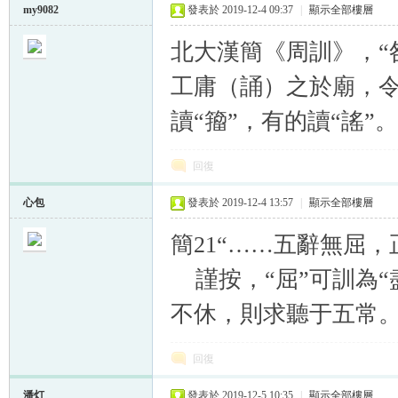
my9082
發表於 2019-12-4 09:37
|
顯示全部樓層
北大漢簡《周訓》，“
工庸（誦）之於廟，令
讀“籀”，有的讀“謠”
回復
心包
發表於 2019-12-4 13:57
|
顯示全部樓層
簡21“……五辭無屈，
謹按，“屈”可訓為“
不休，則求聽于五常
回復
潘灯
發表於 2019-12-5 10:35
|
顯示全部樓層