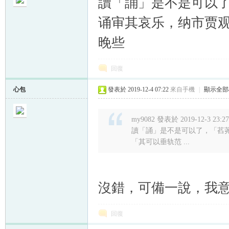
讀「誦」是不是可以
诵审其哀乐，纳市贾
晚些
帛
回復
心包
發表於 2019-12-4 07:22
來自手機
|
顯示全部
my9082 發表於 2019-12-3 23:27
讀「誦」是不是可以了，「萏
「其可以垂轨范 ...
网
沒錯，可備一說，我
回復