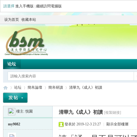
請選擇
進入手機版
|
繼續訪問電腦版
设为首页
收藏本站
论坛
论坛
簡帛論壇
簡帛研讀
清華九《成人》初讀
樓主:
悦園
清華九《成人》初讀
[複製鏈接]
简
»
›
›
›
my9082
發表於 2019-12-3 23:27
|
顯示全部樓層