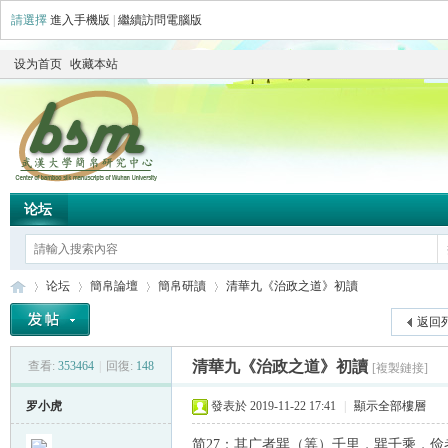
請選擇
進入手機版
|
繼續訪問電腦版
设为首页
收藏本站
论坛
论坛
簡帛論壇
簡帛研讀
清華九《治政之道》初讀
返回
清華九《治政之道》初讀
查看:
353464
|
回復:
148
[複製鏈接]
简
»
›
›
›
罗小虎
發表於 2019-11-22 17:41
|
顯示全部樓層
简27：其广者巽（筭）千里，巽千乘，