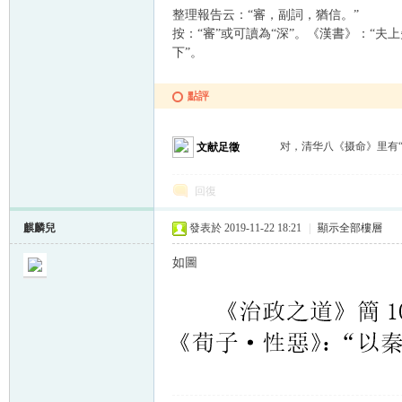
整理報告云：“審，副詞，猶信。”
按：“審”或可讀為“深”。《漢書》：“
下”。
點評
对，清华八《摄命》里有“
文献足徵
回復
麒麟兒
發表於 2019-11-22 18:21
|
顯示全部樓層
如圖