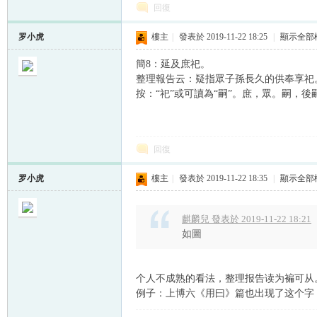
回復
罗小虎
樓主
|
發表於 2019-11-22 18:25
|
顯示全部
簡8：延及庶祀。
整理報告云：疑指眾子孫長久的供奉享祀
按：“祀”或可讀為“嗣”。庶，眾。嗣，後
回復
罗小虎
樓主
|
發表於 2019-11-22 18:35
|
顯示全部
麒麟兒 發表於 2019-11-22 18:21
如圖
个人不成熟的看法，整理报告读为褊可从。
例子：上博六《用曰》篇也出现了这个字