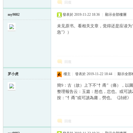
回復
my9082
發表於 2019-11-22 18:36
|
顯示全部樓層
未见原书。看相关文章，觉得还是应读为“
急”》）
回復
罗小虎
樓主
|
發表於 2019-11-22 18:44
|
顯示全部
簡9：古（故）上下不“忄甬”（痛），以
整理報告云：玉篇：怒也，忿也。或可讀
按：“忄甬”或可讀為庸，勞也。《詩經》
回復