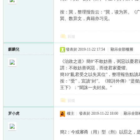
按：巽，整理报告云：“巽，读为筭。《广
巽、数异文，典籍亦习见。
回復
帛
麒麟兒
發表於 2019-11-22 17:54
|
顯示全部樓層
《治政之道》簡8“不敢妨善，弼惡以憂君
謂：不敢妨善弼惡，而使君家憂懼。
簡10“亂君受之以失其位”，整理報告點讀
按：“受”，宜讀“紂”。《韓詩外傳》“是
王下》：“聞誅一夫紂矣。”
回復
网
罗小虎
樓主
|
發表於 2019-11-22 18:00
|
顯示全部
簡2：今或審甬（用）型（刑）以罰之，