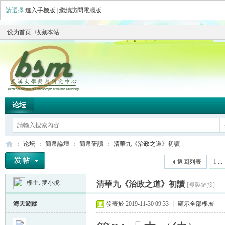
請選擇
進入手機版
|
繼續訪問電腦版
设为首页
收藏本站
论坛
论坛
簡帛論壇
簡帛研讀
清華九《治政之道》初讀
返回列表
1 ...
樓主:
罗小虎
清華九《治政之道》初讀
[複製鏈接]
简
»
›
›
›
海天遊蹤
發表於 2019-11-30 09:33
|
顯示全部樓層