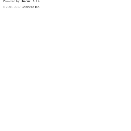
Powered by
Discuz!
X3.4
© 2001-2017
Comsenz Inc.