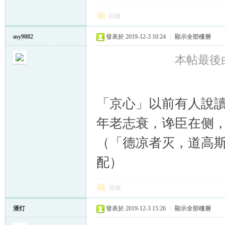
回復
my9082
發表於 2019-12-3 10:24
|
顯示全部樓層
本帖最後由 m
「京心」以前有人說
年老志衰，谗臣在侧
（
「德凉者灭，道高
配）
回復
潘灯
發表於 2019-12-3 15:26
|
顯示全部樓層