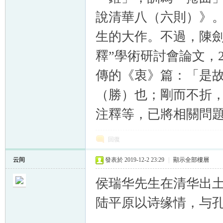
說清華八（六則）》
生的大作。不過，陳劍
釋”學術研討會論文，
傳的《衷》篇：「是故
（勝）也；剛而不折
注釋等，已將相關問
回復
云间
發表於 2019-12-2 23:29
|
顯示全部樓層
侯瑞华先生在清华出土
陆平原以诗缘情，与