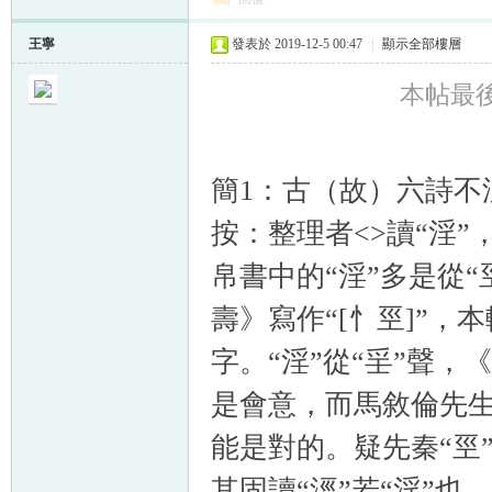
王寧
發表於 2019-12-5 00:47
|
顯示全部樓層
本帖最後由
簡1：古（故）六詩不
按：整理者<>讀“淫”
帛書中的“淫”多是從
壽》寫作“[忄巠]”，
字。“淫”從“㸒”聲，
是會意，而馬敘倫先生
能是對的。疑先秦“巠
其固讀“涇”若“淫”