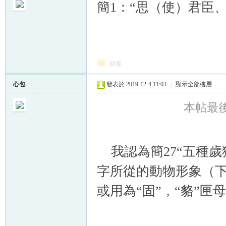
簡1：“思（使）君臣、
回復
心包
發表於 2019-12-4 11:03
|
顯示全部樓層
本帖最後由
我認為簡27“五種歲
字所從的動物形象（下
或用為“固”，“貉”匣