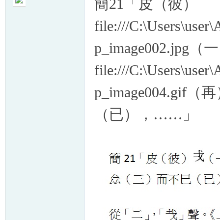
簡
21
「
皮（彼）
file:///C:\Users\use
p_image002.jpg
（一
帛
file:///C:\Users\use
p_image004.gif
（再
（已），……
」
网