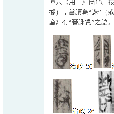
博六《用曰》簡18。
據），當讀爲“誅”（
論》有“審誅賞”之語