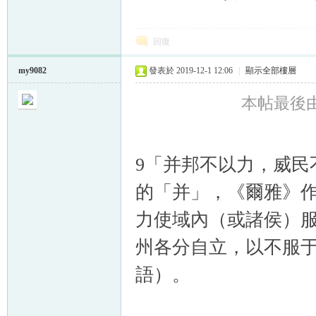
回復
my9082
發表於 2019-12-1 12:06
|
顯示全部樓層
本帖最後由 m
9「并邦不以力，威民
的「并」，《爾雅》
力使域內（或諸侯）
州各分自立，以不服
語
）。