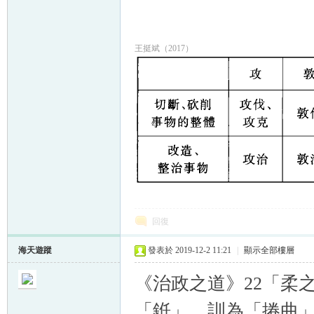
王挺斌（2017）
回復
海天遊蹤
發表於 2019-12-2 11:21
|
顯示全部樓層
《治政之道》22「柔
「銋」，訓為「捲曲