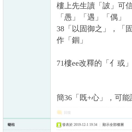
樓上先生讀「詖」可信
「愚」「遇」
「偶」
38
「以固御之」，
「
作
「錮」
71樓ee改釋的
「亻或
簡36
「既+心
」，可能
回復
蜨枯
發表於 2019-12-1 19:34
|
顯示全部樓層