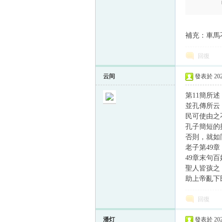
補充：車馬
帛
回復
云间
發表於 2024
第11簡所
並孔傳所云
民可使由之
孔子簡短的
网
否則，就如
老子第49
49章末句
聖人皆孩之
助上帝亂下
回復
潘灯
發表於 2025