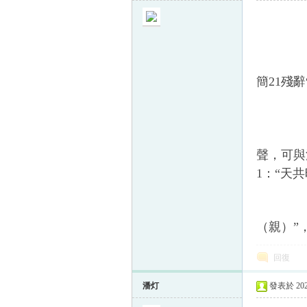
簡21殘
聲，可與
1：“天
（親）”
回復
潘灯
發表於 2025