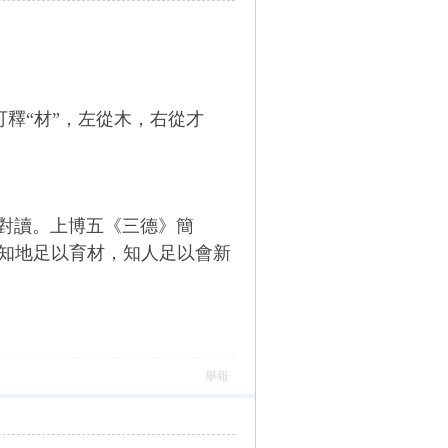
可釋“材”，左從木，右從才
”對讀。上博五《三德》簡
，知地足以育材，知人足以會新
舉報