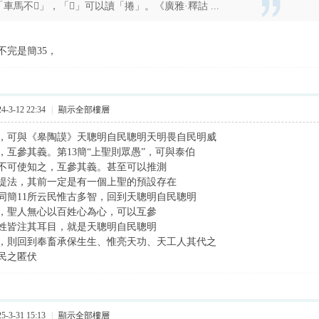
「車馬不」，「」可以讀「捲」。《廣雅·釋詁 ...
不完是簡35，
-3-12 22:34
|
顯示全部樓層
述，可與《皋陶謨》天聰明自民聰明天明畏自民明威
，互參其義。第13簡“上聖則眾愚”，可與泰伯
不可使知之，互參其義。甚至可以推測
提法，其前一定是有一個上聖的預設存在
同簡11所云民惟古多智，回到天聰明自民聰明
章，聖人無心以百姓心為心，可以互參
百姓皆注其耳目，就是天聰明自民聰明
，則回到奉畜承保生生、惟亮天功、天工人其代之
民之匿伏
-3-31 15:13
|
顯示全部樓層