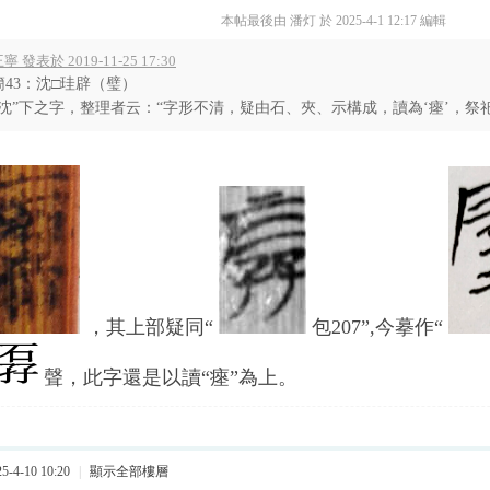
本帖最後由 潘灯 於 2025-4-1 12:17 編輯
寧 發表於 2019-11-25 17:30
簡43：沈□珪辟（璧）
“沈”下之字，整理者云：“字形不清，疑由石、夾、示構成，讀為‘瘞’，祭祀‘瘞’
，其上部疑同“
包207”,今摹作“
聲，此字還是以讀“瘞”為上。
-4-10 10:20
|
顯示全部樓層