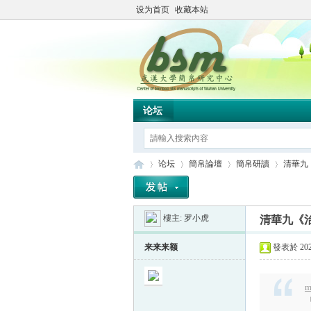
设为首页
收藏本站
论坛
论坛
簡帛論壇
簡帛研讀
清華九
樓主:
罗小虎
清華九《
简
»
›
›
›
来来来额
發表於 2021
m