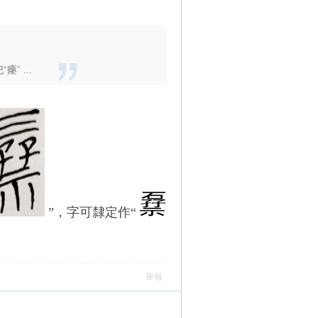
 ...
”，字可隸定作“
舉報