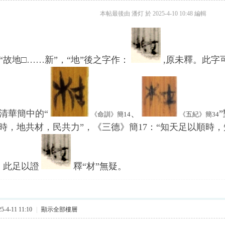
本帖最後由 潘灯 於 2025-4-10 10:48 編輯
辭“故地□……新”，“地”後之字作：
,原未釋。此字
清華簡中的“
、
《命訓》簡14
《五紀》簡34
共時，地共材，民共力”，《三德》簡17：“知天足以順時
，此足以證
釋“材”無疑。
-4-11 11:10
|
顯示全部樓層