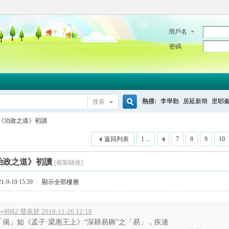
用戶名
密碼
熱搜:
李學勤
居延新簡
里耶
搜索
搜
《治政之道》初讀
返回列表
1 ...
7
8
9
10
索
治政之道》初讀
[複製鏈接]
-9-19 15:59
|
顯示全部樓層
y9082 發表於 2019-11-26 12:18
「㑥」如《孟子·梁惠王上》“深耕易耨”之「易」，疾速