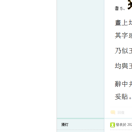
回復
潘灯
發表於 2025