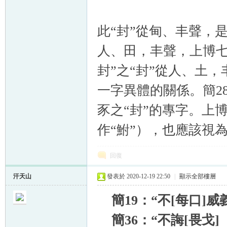
此“封”從甸、丰聲，
人、田，丰聲，上博七
封”之“封”從人、土
一字異體的關係。簡2
豕之“封”的專字。上
作“鮒”），也應該視
回復
汗天山
發表於 2020-12-19 22:50
|
顯示全部樓層
簡19：“不[每口]威
簡36：“不誨[畏戈]