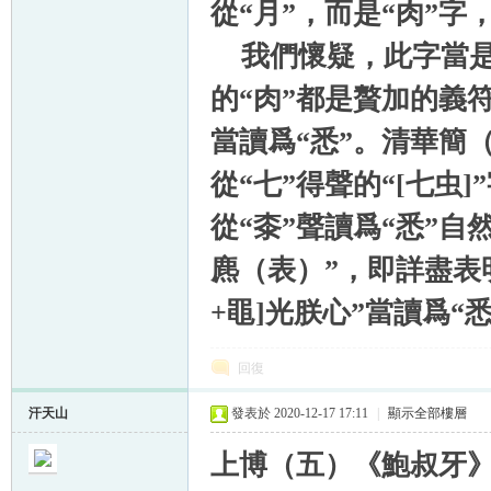
從“月”，而是“肉”
我們懷疑，此字當是從
的“肉”都是贅加的義
當讀爲“悉”。清華簡（
從“七”得聲的“[七虫
從“桼”聲讀爲“悉”自
麃（表）”，即詳盡表明
+黽]光朕心”當讀爲“
回復
汗天山
發表於 2020-12-17 17:11
|
顯示全部樓層
上博（五）《鮑叔牙》篇