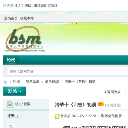
請選擇
進入手機版
|
繼續訪問電腦版
设为首页
收藏本站
论坛
论坛
簡帛論壇
簡帛研讀
清華十《四告》初讀
返回列表
樓主:
悦園
清華十《四告》初讀
[複製鏈接]
简
»
›
›
›
汗天山
發表於 2020-12-16 22:58
|
顯示全部樓層