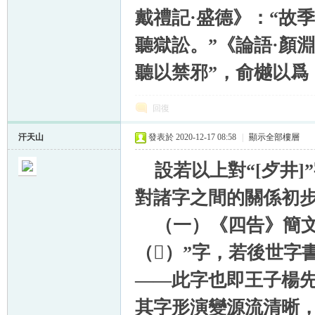
戴禮記·盛德》：“故
聽獄訟。”《論語·顏
聽以禁邪”，俞樾以爲
回復
汗天山
發表於 2020-12-17 08:58
|
顯示全部樓層
設若以上對“[歺井]
對諸字之間的關係初
（一）《四告》簡文所見
（𠭘）”字，若後世字
——此字也即王子楊
其字形演變源流清晰