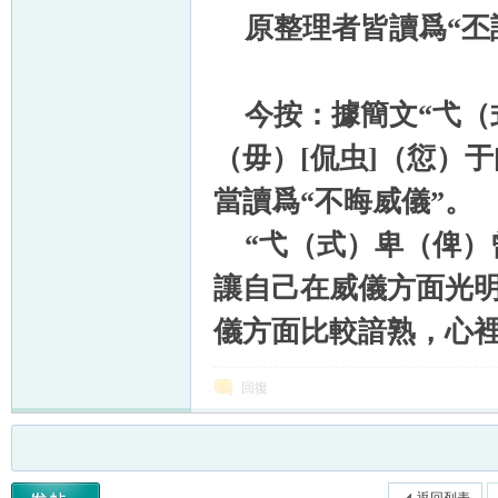
原整理者皆讀爲“丕
今按：據簡文“弋（
（毋）[侃虫]（愆）
當讀爲“不晦威儀”。
“弋（式）卑（俾）
讓自己在威儀方面光
儀方面比較諳熟，心
回復