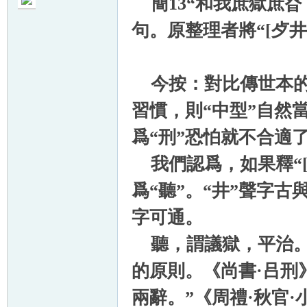
簡13“和我庶獄庶昚（慎
句。原整理者將“[歺井
今按：對比傳世本的“
帛
習慣，則“中型”自然當
爲“刑”恐怕就不合適
我們認爲，如果釋“[
爲“聽”。“井”聲字古
字可通。
网
聽，謂議獄，平治。
的原則。《尚書·吕刑
兩辭。”《周禮·秋官