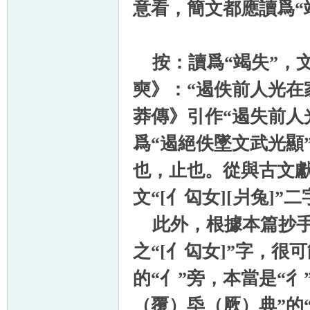
意看，簡文都應讀爲“
按：讀爲“竭失”，文
奭》：“遏佚前人光在
莽傳》引作“遏失前人
爲“遏絕佚墜文武光顯
也，止也。從與古文
文“[亻匃女][爿兔]
此外，根據本篇抄手
之“[亻匃女]”字，很
的“亻”旁，本當是“彳
（覆）氒（厥）典”的“