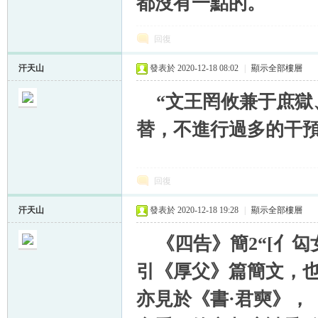
都沒有一點的。
回復
汗天山
發表於 2020-12-18 08:02
|
顯示全部樓層
“文王罔攸兼于庶獄
替，不進行過多的干預
回復
汗天山
發表於 2020-12-18 19:28
|
顯示全部樓層
《四告》簡2“[亻匃女
引《厚父》篇簡文，也
亦見於《書·君奭》，