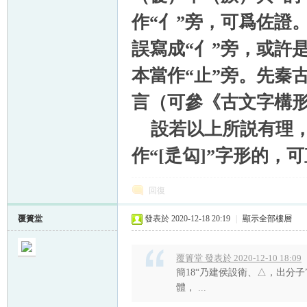
作“亻”旁，可爲佐證
誤寫成“亻”旁，或許
本當作“止”旁。先秦
言（可參《古文字構形學
設若以上所説有理，則
作“[辵匃]”字形的，
回復
覆簣堂
發表於 2020-12-18 20:19
|
顯示全部樓層
覆簣堂 發表於 2020-12-10 18:09
簡18“乃建侯設衛、△，出分子
體， ...