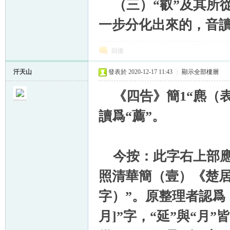
（三）“叡”及其所從
一步分化出來的，音
回復
汗天山
發表於 2020-12-17 11:43
|
顯示全部樓層
《四告》簡1“麃（表
讀爲“薦”。
今按：此字右上部應該
照清華簡（壹）《楚居
字）”。原整理者認爲
月]”字，“延”與“月