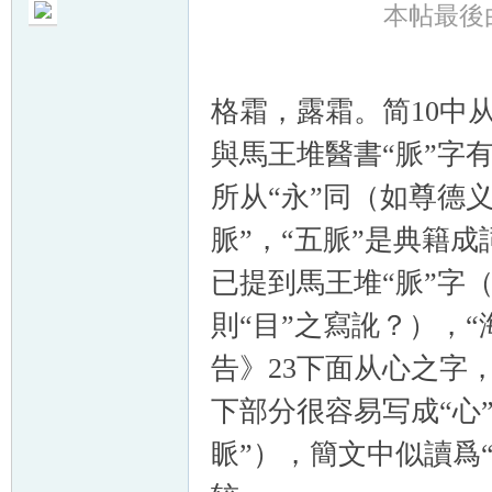
本帖最後由 t
格霜，露霜。简10中
與馬王堆醫書“脈”字
所从“永”同（如尊德
脈”，“五脈”是典籍
已提到馬王堆“脈”字
則“目”之寫訛？），
告》23下面从心之字
下部分很容易写成“心”形
眽”），簡文中似讀爲“謐