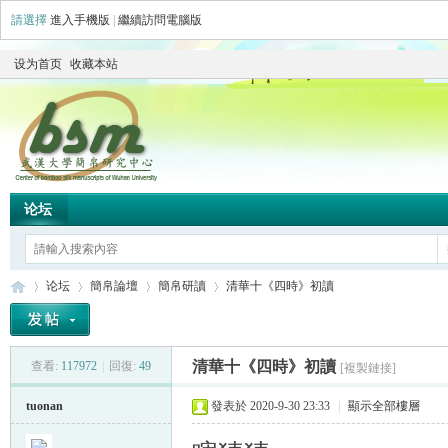
請選擇
進入手機版
|
繼續訪問電腦版
设为首页
收藏本站
论坛
论坛
簡帛論壇
簡帛研讀
清華十《四時》初讀
清華十《四時》初讀
查看:
117972
|
回復:
49
[複製鏈接]
简
»
›
›
›
tuonan
發表於 2020-9-30 23:33
|
顯示全部樓層