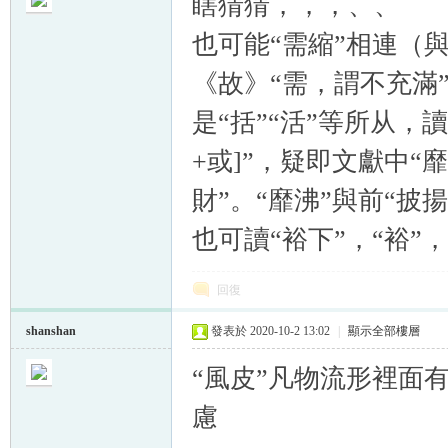
瞎猜猜，，，、、
也可能
“需縮”相連（與
《故》“需，謂不充滿”
是“括”“活”等所从，讀
帛
+或]”，疑即文獻中“
財”。“靡沸”與前“披
也可讀“裕下”，“裕”
回復
网
shanshan
發表於 2020-10-2 13:02
|
顯示全部樓層
“風皮”凡物流形裡面
慮