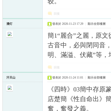
较。
回復
潘灯
發表於 2020-11-23 17:29
|
顯示全部樓層
簡1“麗合”之麗，原文
古音中，必與閉同音，
明、滿溢、伏藏”等，
回復
汗天山
發表於 2020-11-24 11:01
|
顯示全部樓層
《四時》03簡中存原
店楚簡《性自命出》簡
奮，奮發之義。