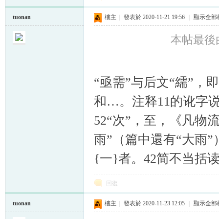
tuonan
樓主
|
發表於 2020-11-21 19:56
|
顯示全部
本帖最後由 t
“亟需”与后文“繻”，即
和…。注释11的讹字
52“次”，至，《凡物
雨”（篇中還有“大雨
{一}者。42简不当括
回復
tuonan
樓主
|
發表於 2020-11-23 12:05
|
顯示全部