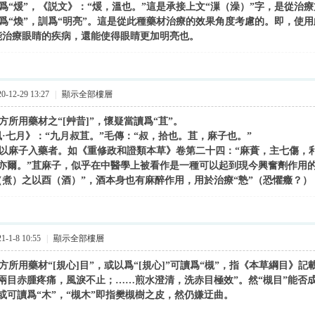
“煖”，《説文》：“煖，溫也。”這是承接上文“漅（澡）”字，是從治
“煥”，訓爲“明亮”。這是從此種藥材治療的效果角度考慮的。即，使用
能治療眼睛的疾病，還能使得眼睛更加明亮也。
-12-29 13:27
|
顯示全部樓層
所用藥材之“[艸昔]”，懷疑當讀爲“苴”。
·七月》：“九月叔苴。”毛傳：“叔，拾也。苴，麻子也。”
麻子入藥者。如《重修政和證類本草》卷第二十四：“麻蕡，主七傷，
亦爾。”苴麻子，似乎在中醫學上被看作是一種可以起到現今興奮劑作用的
（煮）之以酉（酒）”，酒本身也有麻醉作用，用於治療“慹”（恐懼癥？
-1-8 10:55
|
顯示全部樓層
所用藥材“[規心]目”，或以爲“[規心]”可讀爲“槻”，指《本草綱目》記
兩目赤腫疼痛，風淚不止；……煎水澄清，洗赤目極效”。然“槻目”能否
”或可讀爲“木”，“槻木”即指樊槻樹之皮，然仍嫌迂曲。