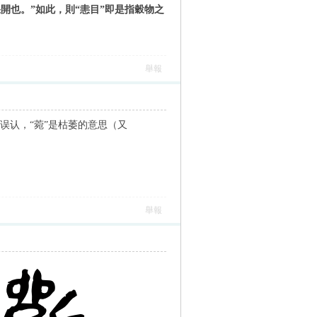
怒開也。”如此，則“恚目”即是指穀物之
舉報
的误认，“菀”是枯萎的意思（又
舉報