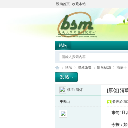
设为首页
收藏本站
论坛
论坛
簡帛論壇
簡帛研讀
清華十
樓主:
潘灯
[原创]
清
简
»
›
›
›
汗天山
發表於 2020
末句“且以
今按：如果