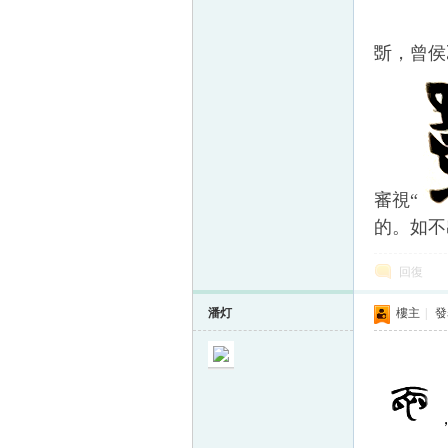
斲，曾侯
審視“
的。如不
回復
潘灯
樓主
|
發表