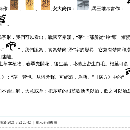
簡作:
、
、
,
安大簡作：
,
馬王堆帛書作：
。
字形，我們可以看出，戰國至秦漢，
“茅”上部所從“艸”頭，漸
部“
”
，我們認為，實為楚簡
“矛”字的變異，它兼有楚簡和
朔迷離。
生草本植物，春季先開花，後生葉，花穗上密生白毛。根莖可食
文》：“茅，
菅也。从艸矛聲。
可縮酒，為藉。
”《病方》中的“
不難理解，大意或為：把茅草的根莖砍断煮以酒，飲之可以治
於 2021-8-22 20:42
|
顯示全部樓層