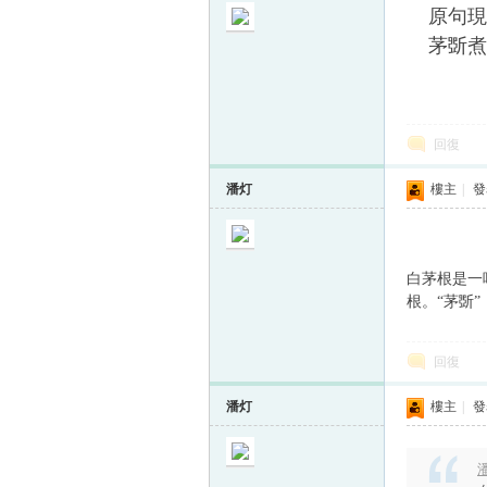
原句現
茅斲煮
回復
潘灯
樓主
|
發表
白茅根是一
根。“茅斲
回復
潘灯
樓主
|
發表
潘