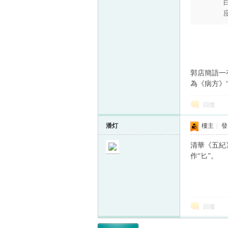
郭店簡語一
為《病方》
回復
潘灯
樓主
|
發表
清華《五紀
作“匕”。
回復