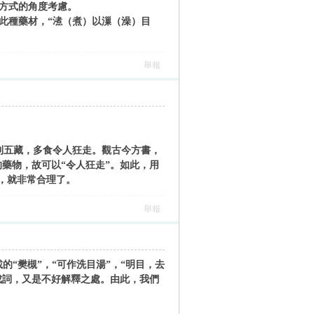
療方式的角度考慮。
此種藥材，“㵭（煮）以漅（澡）目
舉報
利五藏，多食令人狂走。觀古今方書，
藥物，故可以“令人狂走”。如此，用
），就非常合理了。
舉報
載的“樊槻”，“可作洗目湯”，“明目，去
成詞，又是不好解釋之處。由此，我們