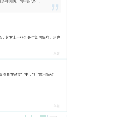
多种疾病。简中的“茅”，
認為，其右上一橫即是竹部的簡省。這也
舉報
這又證實在楚文字中，“斤”或可簡省
舉報