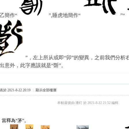
乙簡作“
”,睡虎地簡作“
”“
”，左上所从或即“卯”的變異，之前我們分析
出意外，此字應該就是“斲”。
於 2021-8-22 20:19
|
顯示全部樓層
本帖最後由 潘灯 於 2021-8-22 21:52 編輯
，當釋為
“茅”。