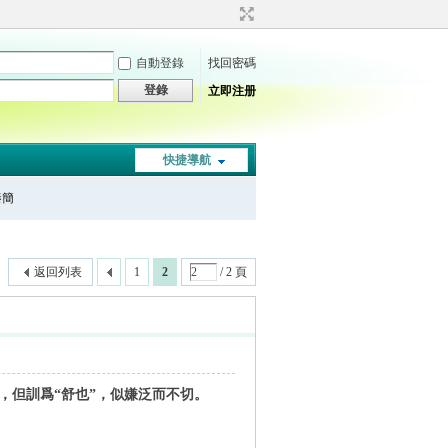
自動登錄
找回密碼
登錄
立即注册
快捷導航
秦簡
返回列表
1
2
/ 2 頁
，但訓爲“舒也”，似嫌泛而不切。