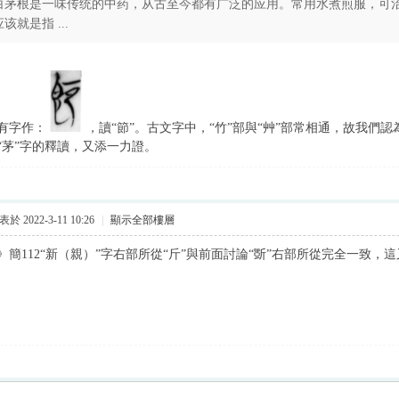
白茅根是一味传统的中药，从古至今都有广泛的应用。常用水煮煎服，可治
应该就是指 ...
有字作：
，讀“節”。古文字中，“竹”部與“艸”部常相通，故我們
“茅”字的釋讀，又添一力證。
於 2022-3-11 10:26
|
顯示全部樓層
》簡112“新（親）”字右部所從“斤”與前面討論“斲”右部所從完全一致，