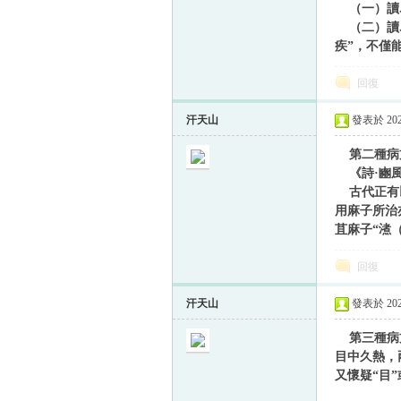
（一）讀爲
（二）讀爲
疾”，不僅
帛
回復
汗天山
發表於 2020
第二種病方
《詩·豳風
古代正有以
用麻子所治
苴麻子“㵭
网
回復
汗天山
發表於 2021
第三種病方
目中久熱，
又懷疑“目