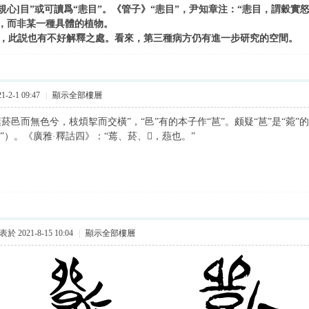
規心]目”或可讀爲“恚目”。《管子》“恚目”，尹知章注：“恚目，謂穀實
，而非某一種具體的植物。
此説也有不好解釋之處。看來，第三種病方仍有進一步研究的空間。
-2-1 09:47
|
顯示全部樓層
菸邑而無色兮，枝煩挐而交橫”，“邑”有的本子作“䓃”。颇疑“䓃”是“菀”
葾”）。《廣雅·釋詁四》：“蔫、菸、𣨙，葾也。”
於 2021-8-15 10:04
|
顯示全部樓層