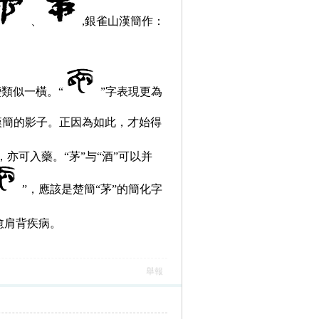
、
,
銀雀山漢簡作：
變類似一橫。“
”
字表現更為
漢簡的影子。正因為如此，才始得
，亦可入藥。
“茅”与“酒”可以并
”，應該是楚簡“茅”的簡化字
愈肩背疾病。
舉報