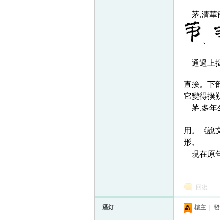
茅,
清華
、
通過上揭
直接。下
它變得撲
茅,
多年
用。《說
形。
現在原句
回復
潘灯
樓主
|
發表