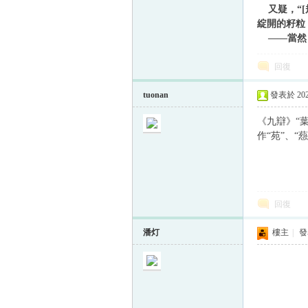
又疑，“[
綻開的籽粒
——當然，
回復
tuonan
發表於 2021
《九辯》“葉
作“苑”、“
回復
潘灯
樓主
|
發表