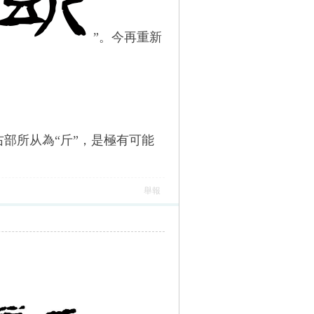
”。今再重新
右部所从為“斤”，是極有可能
舉報