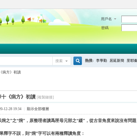
用戶名
密碼
熱搜:
李學勤
居延新簡
里耶
搜索
搜
《病方》初讀
索
華十《病方》初讀
[複製鏈接]
-12-28 19:34
|
顯示全部樓層
焥之”之“焥”，原整理者讀爲匣母元部之“緩”，從古音角度來說沒有問題
釋字不誤，則“焥”字可以有兩種釋讀角度：