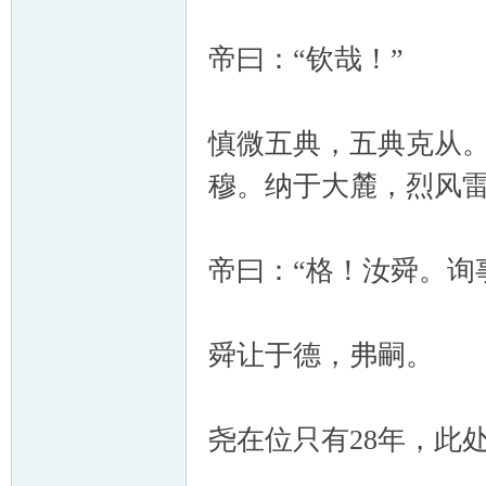
帝曰：“钦哉！”
慎微五典，五典克从
穆。纳于大麓，烈风
帝曰：“格！汝舜。询
舜让于德，弗嗣。
尧在位只有28年，此