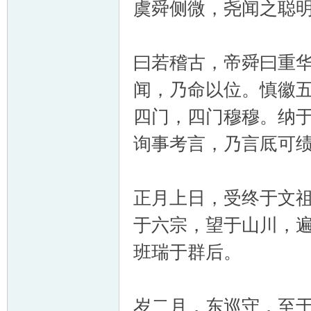
虞舜侧微，尧闻之聪
曰若稽古，帝舜曰重
闻，乃命以位。慎徽
四门，四门穆穆。纳于
询事考言，乃言厎可绩
正月上日，受终于文
于六宗，望于山川，
班瑞于群后。
岁二月，东巡守，至