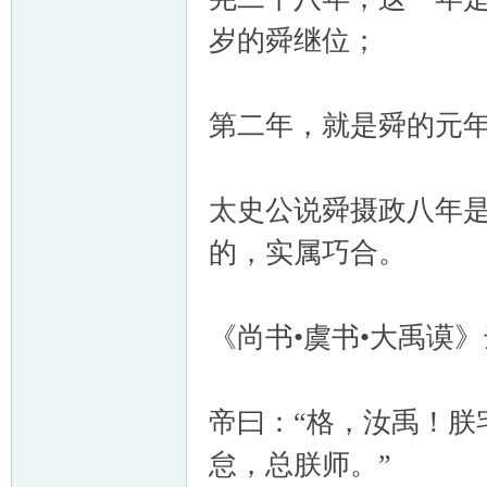
岁的舜继位；
第二年，就是舜的元
太史公说舜摄政八年
的，实属巧合。
《尚书•虞书•大禹谟
帝曰：“格，汝禹！朕
怠，总朕师。”