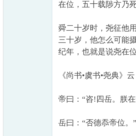
在位，五十载陟方乃死
舜二十岁时，尧征他
三十岁，他怎么可能摄
纪年，也就是说尧在位
《尚书•虞书•尧典》云
帝曰：“咨!四岳。朕
岳曰：“否德忝帝位。