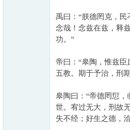
禹曰：“朕德罔克，民
念哉！念兹在兹，释
功。”
帝曰：“皋陶，惟兹臣
五教。期于予治，刑期
皋陶曰：“帝德罔愆，
世。宥过无大，刑故
失不经；好生之德，洽