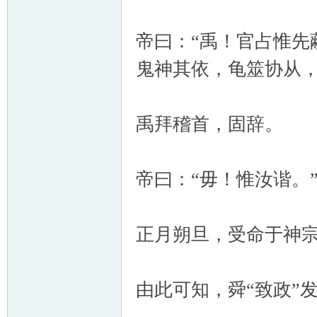
帝曰：“禹！官占惟先
鬼神其依，龟筮协从，
禹拜稽首，固辞。
帝曰：“毋！惟汝谐。
正月朔旦，受命于神
由此可知，舜“致政”