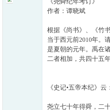
《尧舜纪年考订》
作者：谭晓斌
根据《尚书》、《竹
帛
当于西元前2010年
是夏朝的元年。禹在
二者相加，共四十五
网
《史记•五帝本纪》云
尧立七十年得舜，二