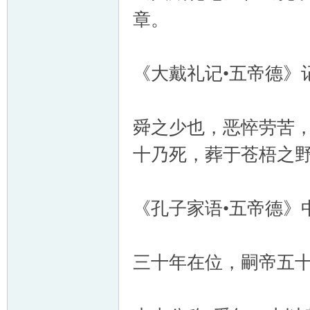
章。
《大戴礼记•五帝德》
舜之少也，恶悴劳苦
十乃死，葬于苍梧之
《孔子家语•五帝德》
三十年在位，嗣帝五