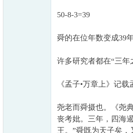
50-8-3=39
舜的在位年数变成39
许多研究者都在“三年
《孟子•万章上》记载
尧老而舜摄也。《尧典
丧考妣。三年，四海遏
王。”舜既为天子矣，