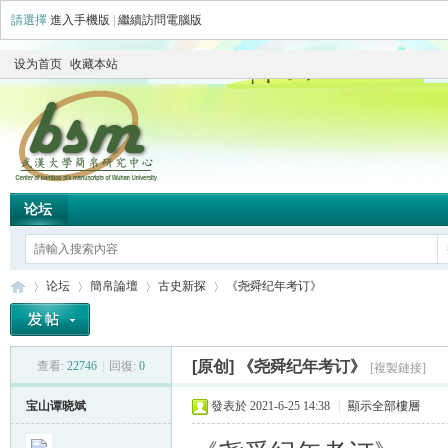
請選擇
進入手機版
|
繼續訪問電腦版
设为首页
收藏本站
论坛
论坛
簡帛論壇
古史新探
《尧舜纪年考订》
[原创]
《尧舜纪年考订》
查看:
22746
|
回復:
0
[複製鏈接]
简
»
›
›
›
宝山谭晓斌
發表於 2021-6-25 14:38
|
顯示全部樓層